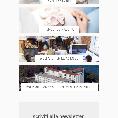
PUNTI PRELIEVI
PRENOTA
MY POLI
PERCORSO NASCITA
REFERTI
REPARTI
WELFARE PER LE AZIENDE
POLIAMBULANZA MEDICAL CENTER RAPHAËL
DONA ORA
MAGAZINE
Iscriviti alla newsletter