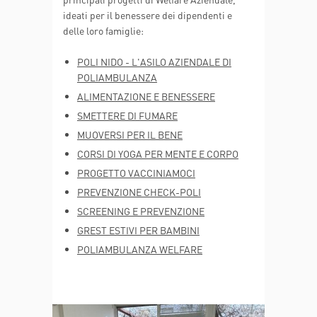
CORSI DI YOGA PER MENTE
ideati per il benessere dei dipendenti e
E CORPO
delle loro famiglie:
PROGETTO VACCINIAMOCI
POLI NIDO - L'ASILO AZIENDALE DI
PREVENZIONE CHECK-POLI
POLIAMBULANZA
ALIMENTAZIONE E BENESSERE
SCREENING E
PREVENZIONE
SMETTERE DI FUMARE
GREST ESTIVI PER BAMBINI
MUOVERSI PER IL BENE
CORSI DI YOGA PER MENTE E CORPO
POLIAMBULANZA WELFARE
PROGETTO VACCINIAMOCI
PREVENZIONE CHECK-POLI
SCREENING E PREVENZIONE
GREST ESTIVI PER BAMBINI
POLIAMBULANZA WELFARE