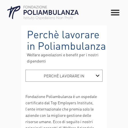
Perchè lavorare
in Poliambulanza
Welfare agevolazioni e benefit per i nostri
dipendenti
PERCHÈ LAVORARE IN
ASILO NIDO AZIENDALE
POLIAMBULANZA
Fondazione Poliambulanza è un ospedale
ALIMENTAZIONE E
BENESSERE
certificato dal Top Employers Institute,
l’ente internazionale che premia solo le
SMETTERE DI FUMARE
aziende con la migliore gestione delle
MUOVERSI PER IL BENE
risorse umane. Ecco di seguito i nostri
principali progetti di Welfare Aziendale,