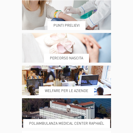
DOVE SIAMO
ESAMI E VISITE
PUNTI PRELIEVI
PRENOTA
MY POLI
PERCORSO NASCITA
REFERTI
REPARTI
WELFARE PER LE AZIENDE
POLIAMBULANZA MEDICAL CENTER RAPHAËL
DONA ORA
MAGAZINE