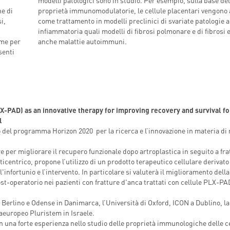
modelli patologici sono in studio. Per esempio, sulla base del
ne di
proprietà immunomodulatorie, le cellule placentari vengono 
i,
come trattamento in modelli preclinici di svariate patologie 
infiammatoria quali modelli di fibrosi polmonare e di fibrosi 
ome per
anche malattie autoimmuni.
senti
-PAD) as an innovative therapy for improving recovery and survival f
l
 del programma Horizon 2020 per la ricerca e l’innovazione in materia di
 per migliorare il recupero funzionale dopo artroplastica in seguito a fra
centrico, propone l’utilizzo di un prodotto terapeutico cellulare derivato
fortunio e l’intervento. In particolare si valuterà il miglioramento della
ost-operatorio nei pazienti con fratture d'anca trattati con cellule PLX-PA
 Berlino e Odense in Danimarca, l’Università di Oxford, ICON a Dublino, la
raeuropeo Pluristem in Israele.
n una forte esperienza nello studio delle proprietà immunologiche delle ce