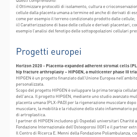
Questi comprendono:
i) Ottimizzare protocolli di isolamento, cultura e crioconservazio
cellule dalla placenta umana a termine ed anche di derivati di ess
come per esempio il terreno condizionato prodotto dalle cellule;
ii) Caratterizzazione di base delle cellule e derivati placentari, c
esempio l’analisi del fenotipo delle sottopopolazioni cellulari pre
Progetti europei
Horizon 2020 - Placenta-expanded adherent stromal cells (PLX
hip fracture arthroplasty – HIPGEN, a multicenter phase III tria
HIPGEN è un progetto finanziato dall’Unione Europea nell’ambito
personalizzata.
Scopo del progetto HIPGEN è sviluppare la prima terapia cellulare
dell'anca. Il progetto HIPGEN, mediante uno studio avanzato multi
placenta umana (PLX-PAD) per la rigenerazione muscolare dopo l'in
muscolare, la mobilità e la riduzione dello stato infiammatorio p
di artroplastica.
I partner di HIPGEN includono gli Ospedali universitari Charité a
Fondazione Internazionale dell’Osteoporosi (IOF) e il partner ext
Il Centro di Ricerca E. Menni della Fondazione Poliambulanza, co