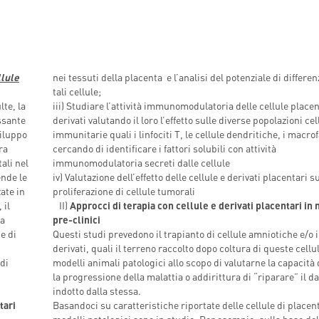
llule
nei tessuti della placenta e l’analisi del potenziale di differen
tali cellule;
lte, la
iii) Studiare l’attività immunomodulatoria delle cellule placen
ssante
derivati valutando il loro l’effetto sulle diverse popolazioni cel
viluppo
immunitarie quali i linfociti T, le cellule dendritiche, i macrof
ra
cercando di identificare i fattori solubili con attività
ali nel
immunomodulatoria secreti dalle cellule
ende le
iv) Valutazione dell’effetto delle cellule e derivati placentari s
ate in
proliferazione di cellule tumorali
 il
II)
Approcci di terapia con cellule e derivati placentari in
ra
pre-clinici
e di
Questi studi prevedono il trapianto di cellule amniotiche e/o i
derivati, quali il terreno raccolto dopo coltura di queste cellul
 di
modelli animali patologici allo scopo di valutarne la capacità 
la progressione della malattia o addirittura di “riparare” il d
indotto dalla stessa.
tari
Basandoci su caratteristiche riportate delle cellule di placent