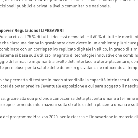
sionali pubblici e privati a livello comunitario e nazionale.
Empower Regulations (LIFESAVER)
opa circa il 75 % di tutti i decessi neonatali e il 60 % di tutte le morti inf
 che ciascuna donna in gravidanza deve vivere in un ambiente più sicuro 
mbinato con un corrispettivo replicato digitale in silico, in grado di sim
l sistema si basa sull’utilizzo integrato di tecnologie innovative che combi
saggio di farmaci e inquinanti a livello dell’interfaccia utero-placentare, c
 pericolose per la salute delle donne in gravidanza, e riducendo al temp
o che permetta di testare in modo attendibile la capacità intrinseca di so
così da poter predire l’eventuale esposizione a cui sarà soggetto il nascit
za, grazie alla sua profonda conoscenza della placenta umana a termine e
 europeo fornendo informazioni sulla struttura della placenta umana e sull
.
to del programma Horizon 2020 per la ricerca e l’innovazione in materia di