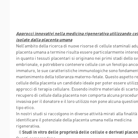
Approcci innovativi nella medicina rigenerativa utilizzando ce
isolate dalla placenta umana
Nell’ambito della ricerca di nuove risorse di cellule staminali adu
placenta umana a termine risulta essere particolarmente intere
in quanto i tessuti placentari si originano nei primi stadi dello s
embrionale, e potrebbero contenere cellule con un fenotipo anco
immaturo, le sue caratteristiche immunologiche sono fondament
mantenimento della tolleranza materno-fetale. Questo aspetto r
cellule della placenta un candidato ideale per poter essere utilizz
approcci di terapia cellulare. Essendo inoltre materiale di scarto,
recupero di cellule dalla placenta non comporta alcuna procedu
invasiva per il donatore e il loro utilizzo non pone alcuna question
tipo etico.
In nostri studi si raccolgono in diverse attività mirati alla finalità
identificare il potenziale della placenta umana nella medicina
rigenerativa.
I)
Studi in vitro delle proprietà delle cellule e derivati placen