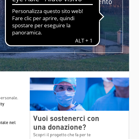
Centro di Ricerca
dal momento
ESSUTI
di costituzione del centro
HORIZON 2020 - DR-BOB
stesso (2002).
HORIZON 2020 - HIPGEN
HORIZON 2020 - SPRINT
MAGGIORI INFORMAZIONI
LIFESAVER
personale.
ity
Vuoi sostenerci con
tale nel
una donazione?
Scopri il progetto che fa per te