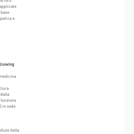
le loro
applicate
a base
epatica e
ollowing
 medicina
ttura
 dalla
 funzione
D in sede
llule della