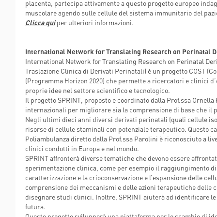
placenta, partecipa attivamente a questo progetto europeo inda
muscolare agendo sulle cellule del sistema immunitario del pazi
Clicca qui
per ulteriori informazioni.
International Network for Translating Research on Perinatal 
International Network for Translating Research on Perinatal Der
Traslazione Clinica di Derivati Perinatali) è un progetto COST (
(Programma Horizon 2020) che permette a ricercatori e clinici d’
proprie idee nel settore scientifico e tecnologico.
Il progetto SPRINT, proposto e coordinato dalla Prof.ssa Ornella P
internazionali per migliorare sia la comprensione di base che il po
Negli ultimi dieci anni diversi derivati perinatali (quali cellule i
risorse di cellule staminali con potenziale terapeutico. Questo ca
Poliambulanza diretto dalla Prof.ssa Parolini è riconosciuto a liv
clinici condotti in Europa e nel mondo.
SPRINT affronterà diverse tematiche che devono essere affrontate p
sperimentazione clinica, come per esempio il raggiungimento di 
caratterizzazione e la crioconservazione e l’espansione delle cell
comprensione dei meccanismi e delle azioni terapeutiche delle cellu
disegnare studi clinici. Inoltre, SPRINT aiuterà ad identificare le
futura.
Questo progetto svilupperà una piattaforma per lo scambio di idee