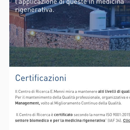
l’applicazione di queste in medicina
FLAMINIA
rigenerativa.
POLIAMBULANZA MEDI
RAPHAËL
Certificazioni
Il Centro di Ricerca E.Menni mira a mantenere
alti livelli di qual
Per il mantenimento della Qualità professionale, organizzativa e d
Management,
volto al Miglioramento Continuo della Qualità.
Il Centro di Ricerca è
certificato
secondo la norma
ISO 9001:2015
settore biomedico e per la medicina rigenerativa
” (IAF 34).
Cli