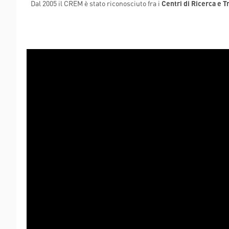
Dal 2005 il CREM è stato riconosciuto fra i
Centri di Ricerca e 