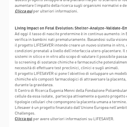
aumentare l’impatto della ricerca sugli organismi normativi e deci
Clicca qui
per ulteriori informazioni.
Living Impact on Fetal Evolution: Shelter-Analyze-Validate-
Ad oggi il tasso di nascite pretermine è in continuo aumento: in Eur
verifica in bambini nati prematuramente. Basandosi sulla visione
il progetto LIFESAVER intende creare un nuovo sistema in vitro, co
condizioni prenatali a livello dell’interfaccia utero-placentare. I
sistemi in silico e in vitro allo scopo di valutare il possibile pas
lo screening di sostanze chimiche e farmaceutiche potenzialmente
necessità di effettuare test preclinici, clinici e sugli animali.
Il progetto LIFESAVER si pone l’obiettivo di sviluppare un modell
chimiche e/o composti farmacologici di attraversare la placenta, 
durante la gravidanza.
Il Centro di Ricerca Eugenia Menni della Fondazione Poliambulan
cellule da essa isolate, partecipa attivamente a questo progetto
tipologie cellulari che compongono la placenta umana a termine
Lifesaver è un progetto finanziato dall’Unione Europea nell’ambi
Challenges.
Clicca qui
per avere ulteriori informazioni su LIFESAVER.