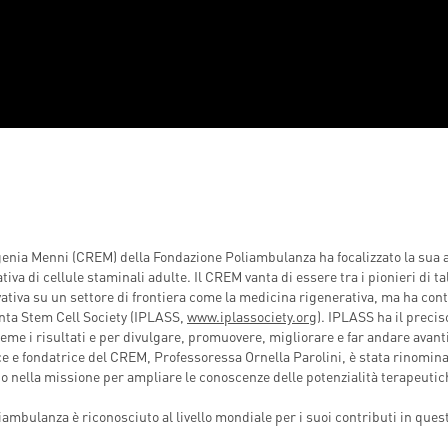
ugenia Menni (CREM) della Fondazione Poliambulanza ha focalizzato la sua a
va di cellule staminali adulte. Il CREM vanta di essere tra i pionieri di ta
novativa su un settore di frontiera come la medicina rigenerativa, ma ha con
enta Stem Cell Society (IPLASS,
www.iplassociety.org
). IPLASS ha il precis
ieme i risultati e per divulgare, promuovere, migliorare e far andare avanti
ice e fondatrice del CREM, Professoressa Ornella Parolini, è stata rinomin
 nella missione per ampliare le conoscenze delle potenzialità terapeutic
ambulanza è riconosciuto al livello mondiale per i suoi contributi in quest