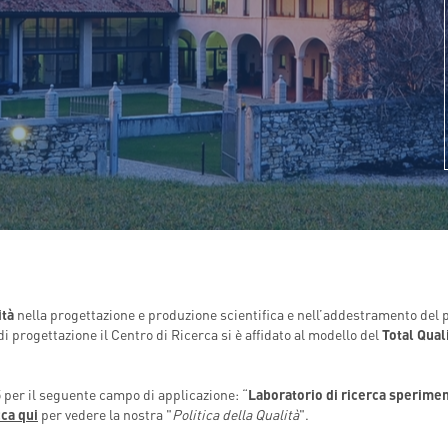
T
INDICAZIONI PER IL MEDICO PRESCRITTORE
CAL CENTER
E PER IL PAZIENTE
ità
nella progettazione e produzione scientifica e nell’addestramento del 
i progettazione il Centro di Ricerca si è affidato al modello del
Total Qual
 per il seguente campo di applicazione: “
Laboratorio di ricerca sperimen
cca qui
per vedere la nostra "
Politica della Qualità
".