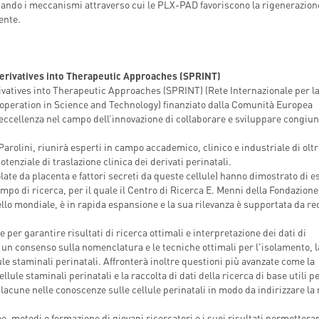
gando i meccanismi attraverso cui le PLX-PAD favoriscono la rigenerazion
ente.
Derivatives into Therapeutic Approaches (SPRINT)
ivatives into Therapeutic Approaches (SPRINT) (Rete Internazionale per l
Cooperation in Science and Technology) finanziato dalla Comunità Europea
eccellenza nel campo dell’innovazione di collaborare e sviluppare congiu
arolini, riunirà esperti in campo accademico, clinico e industriale di oltr
tenziale di traslazione clinica dei derivati perinatali.
solate da placenta e fattori secreti da queste cellule) hanno dimostrato di e
mpo di ricerca, per il quale il Centro di Ricerca E. Menni della Fondazione
ello mondiale, è in rapida espansione e la sua rilevanza è supportata da re
er garantire risultati di ricerca ottimali e interpretazione dei dati di
un consenso sulla nomenclatura e le tecniche ottimali per l'isolamento, l
ule staminali perinatali. Affronterà inoltre questioni più avanzate come la
le staminali perinatali e la raccolta di dati della ricerca di base utili p
 lacune nelle conoscenze sulle cellule perinatali in modo da indirizzare la 
, metodi e formazione di giovani ricercatori e i suoi risultati permettera