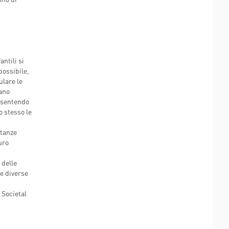
antili si
possibile,
ulare le
nano
onsentendo
o stesso le
stanze
uro
 delle
e diverse
 Societal