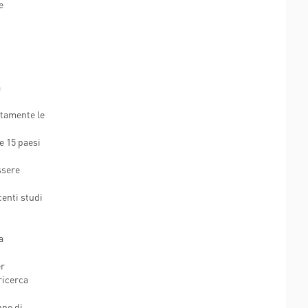
e
a
ntamente le
e 15 paesi
ssere
centi studi
a
er
ricerca
nno di