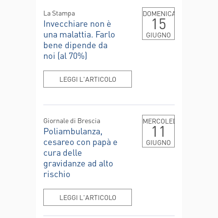
La Stampa
DOMENICA
15
Invecchiare non è
una malattia. Farlo
GIUGNO
bene dipende da
noi (al 70%)
GENNAIO
FEBBRAIO
MARZO
LEGGI L'ARTICOLO
APRILE
MAGGIO
GIUGNO
LUGLIO
AGOSTO
SETTEMBRE
Giornale di Brescia
MERCOLEDÌ
11
Poliambulanza,
OTTOBRE
NOVEMBRE
DICEMBRE
cesareo con papà e
GIUGNO
cura delle
gravidanze ad alto
CONFERMA
rischio
LEGGI L'ARTICOLO