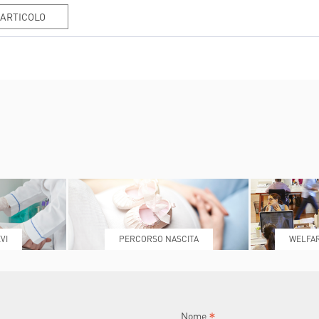
UGLIO
AGOSTO
SETTEMBRE
OTTO
'ARTICOLO
VI
PERCORSO NASCITA
WELFAR
*
Nome