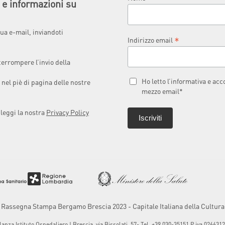
à e informazioni su
ua e-mail, inviandoti
*
Indirizzo email
terrompere l’invio della
Ho letto l’informativa e ac
 nel piè di pagina delle nostre
mezzo email*
 leggi la nostra
Privacy Policy
Rassegna Stampa Bergamo Brescia 2023 - Capitale Italiana della Cultura
za Istituto Ospedaliero | Brescia, via Bissolati, 57- Tel. +39 030-35151 P.iva 0266