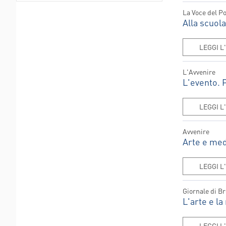
POLIAMBULANZ
La Voce del P
CENTER RAPHA
Alla scuol
LEGGI L
L'Avvenire
L'evento. P
LEGGI L
Avvenire
Arte e med
LEGGI L
Giornale di B
L'arte e l
LEGGI L