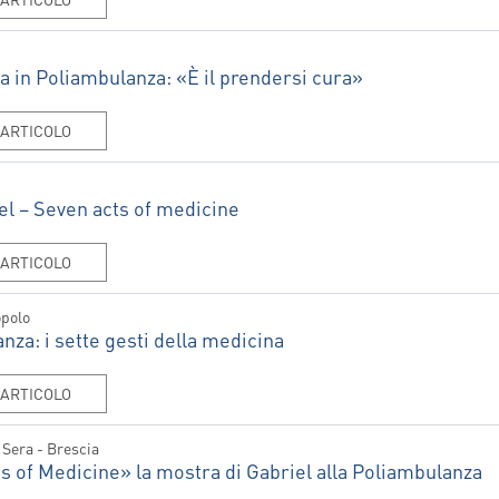
ra in Poliambulanza: «È il prendersi cura»
'ARTICOLO
el – Seven acts of medicine
'ARTICOLO
opolo
nza: i sette gesti della medicina
'ARTICOLO
 Sera - Brescia
NNAIO
FEBBRAIO
MARZO
APRI
s of Medicine» la mostra di Gabriel alla Poliambulanza