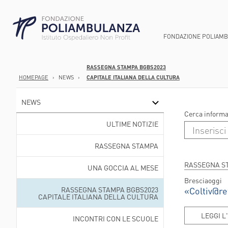
FONDAZIONE POLIAM
RASSEGNA STAMPA BGBS2023
HOMEPAGE
›
NEWS
›
CAPITALE ITALIANA DELLA CULTURA
CHI SIAMO
AREA GASTROEN
ANATOMIA PATOL
DIREZIONE SOCI
SMART HOSPITA
AREA ONCOLOGI
ANESTESIA E TER
PUNTI PRELIEV
NEWS
SUCCEDE IN UN 
AREA ORTOPEDI
CARDIOCHIRURGI
CURE DOMICILI
Cerca informa
ULTIME NOTIZIE
STRUTTURA ED 
AREA CARDIOVA
CARDIOLOGIA
DIMISSIONI PR
PERCORSO NASC
CHIRURGIA GENE
AREE E U.O.
SERVIZI DIURNI
RASSEGNA STAMPA
ROBOTICA
RIABILITAZIONE
STRUTTURA OR
RASSEGNA ST
UNA GOCCIA AL MESE
CHIRURGIA VASC
CONSULTORI FA
WELFARE PER LE
Bresciaoggi
ENDOSCOPIA DIG
AMBULATORI IN
RASSEGNA STAMPA BGBS2023
«Coltiv@ret
CAPITALE ITALIANA DELLA CULTURA
LABORATORIO AN
AMBULATORI ES
POLIAMBULANZ
LEGGI L
INCONTRI CON LE SCUOLE
CENTER FLAMI