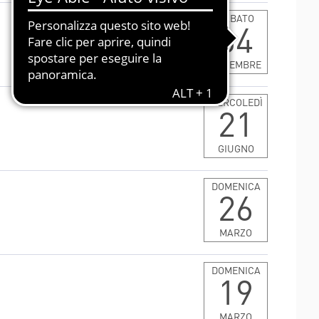
HORIZON 2020 - DR-BOB
TESSUTI
SABATO
04
HORIZON 2020 - HIPGEN
HORIZON 2020 - SPRINT
NOVEMBRE
LIFESAVER
MERCOLEDÌ
21
GIUGNO
DOMENICA
26
MARZO
DOMENICA
19
MARZO