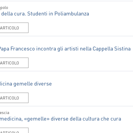
INDICAZIONI PER IL MEDICO
A MEDICAL
opolo
PRESCRITTORE
ËL
a della cura. Studenti in Poliambulanza
E PER IL PAZIENTE
'ARTICOLO
apa Francesco incontra gli artisti nella Cappella Sistina
'ARTICOLO
icina gemelle diverse
'ARTICOLO
rescia
a medicina, «gemelle» diverse della cultura che cura
'ARTICOLO