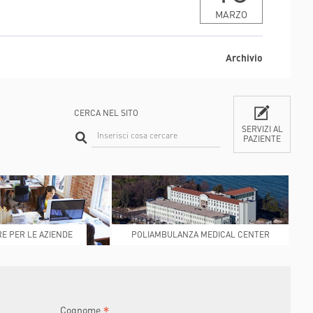
MARZO
BRE
NOVEMBRE
DICEMBRE
Archivio
CONFERMA
CERCA NEL SITO
SERVIZI AL
PAZIENTE
CONTATTI
E PER LE AZIENDE
POLIAMBULANZA MEDICAL CENTER
RAPHAËL
*
Cognome