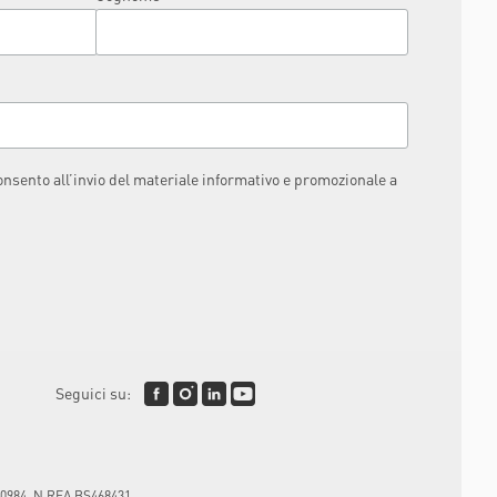
consento all’invio del materiale informativo e promozionale a
Seguici su:
3120984, N.REA BS468431