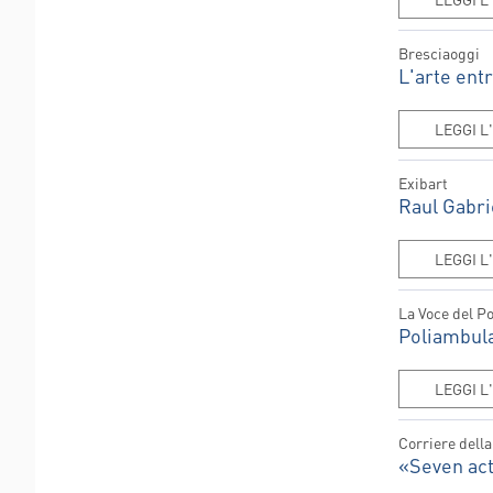
Bresciaoggi
L'arte ent
LEGGI L
Exibart
Raul Gabri
LEGGI L
La Voce del P
Poliambula
LEGGI L
Corriere della
GE
«Seven act