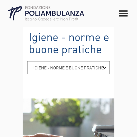
Igiene - norme e
buone pratiche
IGIENE - NORME E BUONE PRATICHE
IGIENE DELLE MANI
CORRETTO UTILIZZO DELLE
MASCHERINE
UTILIZZO CONSAPEVOLE
DEGLI ANTIBIOTICI
VACCINAZIONI
NORME DI ISOLAMENTO