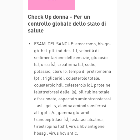
Check Up donna - Per un
controllo globale dello stato di
salute
ESAMI DEL SANGUE: emocromo, hb-gr-
gb-hct-plt-ind.der.-f-l, velocità di
sedimentazione delle emazie, glucosio
(s), urea (s), creatinina (s), sodio,
potassio, cloruro, tempo di protrombina
(pt), trigliceridi, colesterolo totale,
colesterolo hdl, colesterolo ldl, proteine
(elettroforesi delle) (s), bilirubina totale
e frazionata, aspartato aminotransferasi
- ast- got-s, alanina aminotransferasi
alt-gpt-s/u, gamma glutamil
transpeptidasi (s), fosfatasi alcalina,
tireotropina (tsh), virus hbv antigene
hbsag , virus hcv antic.