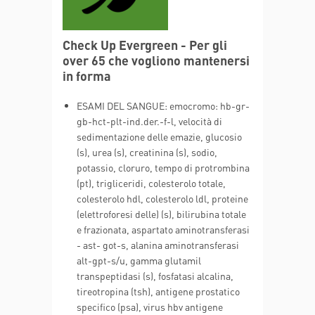
Check Up Evergreen - Per gli
over 65 che vogliono mantenersi
in forma
ESAMI DEL SANGUE: emocromo: hb-gr-
gb-hct-plt-ind.der.-f-l, velocità di
sedimentazione delle emazie, glucosio
(s), urea (s), creatinina (s), sodio,
potassio, cloruro, tempo di protrombina
(pt), trigliceridi, colesterolo totale,
colesterolo hdl, colesterolo ldl, proteine
(elettroforesi delle) (s), bilirubina totale
e frazionata, aspartato aminotransferasi
- ast- got-s, alanina aminotransferasi
alt-gpt-s/u, gamma glutamil
transpeptidasi (s), fosfatasi alcalina,
tireotropina (tsh), antigene prostatico
specifico (psa), virus hbv antigene