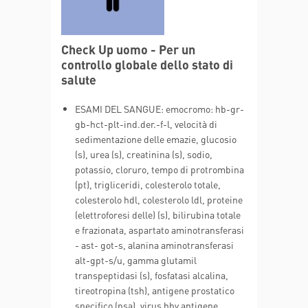
Check Up uomo - Per un
controllo globale dello stato di
salute
ESAMI DEL SANGUE: emocromo: hb-gr-
gb-hct-plt-ind.der.-f-l, velocità di
sedimentazione delle emazie, glucosio
(s), urea (s), creatinina (s), sodio,
potassio, cloruro, tempo di protrombina
(pt), trigliceridi, colesterolo totale,
colesterolo hdl, colesterolo ldl, proteine
(elettroforesi delle) (s), bilirubina totale
e frazionata, aspartato aminotransferasi
- ast- got-s, alanina aminotransferasi
alt-gpt-s/u, gamma glutamil
transpeptidasi (s), fosfatasi alcalina,
tireotropina (tsh), antigene prostatico
specifico (psa), virus hbv antigene