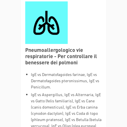
Pneumoallergologico vie
respiratorie - Per controllare il
benessere dei polmoni
IgE vs Dermatofagoides farinae, IgE vs
Dermatofagoides pteronissimus, IgE vs
Penicillum.
IgE vs Aspergillus, IgE vs Alternaria, IgE
vs Gatto (felis familiaris), IgE vs Cane
(canis domesticus), IgE vs Erba canina
(cynodon dactylon), IgE vs Coda di topo
(phleum pratense), IgE vs Betulla (betula
verrucosa), IgE vs Olivo (olea europea),