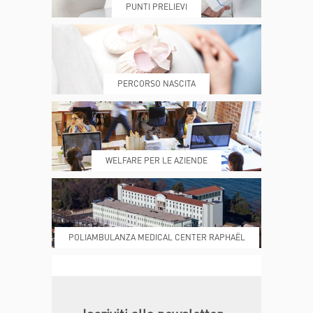
PUNTI PRELIEVI
PRENOTA
MY POLI
PERCORSO NASCITA
REFERTI
REPARTI
WELFARE PER LE AZIENDE
POLIAMBULANZA MEDICAL CENTER RAPHAËL
DONA ORA
MAGAZINE