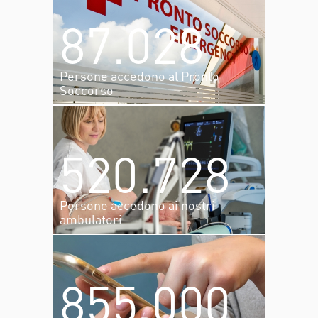
30.892
87.028
Pazienti vengono ricoverati
Persone accedono al Pronto
Soccorso
87.028
520.728
Persone accedono al Pronto
Soccorso
Persone accedono ai nostri
ambulatori
520.728
855.000
Persone accedono ai nostri
ambulatori