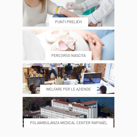
PUNTI PRELIEVI
PRENOTA
MY POLI
PERCORSO NASCITA
REFERTI
REPARTI
WELFARE PER LE AZIENDE
POLIAMBULANZA MEDICAL CENTER RAPHAËL
DONA ORA
MAGAZINE