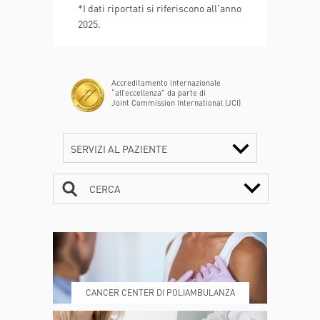
2.623
*I dati riportati si riferiscono all'anno
2025.
Bambini nascono
Accreditamento internazionale
“all’eccellenza” da parte di
Joint Commission International (JCI)
SERVIZI AL PAZIENTE
CERCA
CONTATTI
ORARI
CANCER CENTER DI POLIAMBULANZA
DOVE SIAMO
ESAMI E VISITE