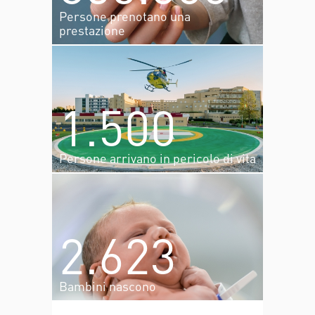
Persone prenotano una
prestazione
855.000
1.500
Persone prenotano una
prestazione
Persone arrivano in pericolo di vita
1.500
2.623
Persone arrivano in pericolo di
vita
Bambini nascono