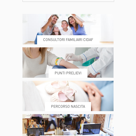
CONTATTI
ORARI
CONSULTORI FAMILIARI CIDAF
DOVE SIAMO
ESAMI E VISITE
PUNTI PRELIEVI
PRENOTA
MY POLI
PERCORSO NASCITA
REFERTI
REPARTI