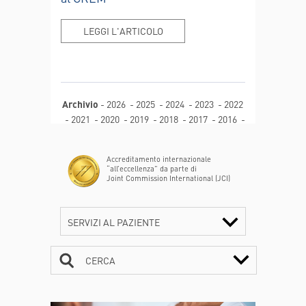
LEGGI L'ARTICOLO
Archivio
-
2026
-
2025
-
2024
-
2023
-
2022
-
2021
-
2020
-
2019
-
2018
-
2017
-
2016
-
2015
-
2014
-
2013
-
2012
-
2011
-
2010
-
2009
-
2008
-
2007
-
2006
-
2005
-
Accreditamento internazionale
“all’eccellenza” da parte di
Joint Commission International (JCI)
SERVIZI AL PAZIENTE
CERCA
CONTATTI
ORARI