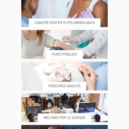
CANCER CENTER DI POLIAMBULANZA
GENNAIO
FEBBRAIO
MARZO
DOVE SIAMO
ESAMI E VISITE
APRILE
MAGGIO
GIUGNO
PUNTI PRELIEVI
LUGLIO
AGOSTO
SETTEMBRE
PRENOTA
MY POLI
OTTOBRE
NOVEMBRE
DICEMBRE
PERCORSO NASCITA
CONFERMA
REFERTI
REPARTI
WELFARE PER LE AZIENDE