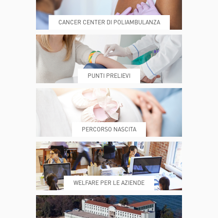
CANCER CENTER DI POLIAMBULANZA
DOVE SIAMO
ESAMI E VISITE
PUNTI PRELIEVI
PRENOTA
MY POLI
PERCORSO NASCITA
REFERTI
REPARTI
WELFARE PER LE AZIENDE