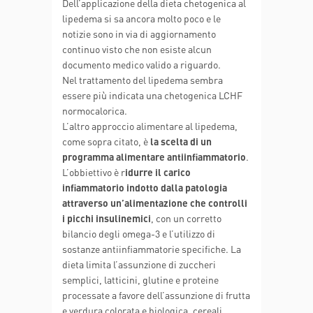
Dell’applicazione della dieta chetogenica al
lipedema si sa ancora molto poco e le
notizie sono in via di aggiornamento
continuo visto che non esiste alcun
documento medico valido a riguardo.
Nel trattamento del lipedema sembra
essere più indicata una chetogenica LCHF
normocalorica.
L’altro approccio alimentare al lipedema,
come sopra citato, è
la scelta di un
programma alimentare antiinfiammatorio
.
L’obbiettivo è r
idurre il carico
infiammatorio indotto dalla patologia
attraverso un’alimentazione che controlli
i picchi insulinemici
, con un corretto
bilancio degli omega-3 e l’utilizzo di
sostanze antiinfiammatorie specifiche. La
dieta limita l’assunzione di zuccheri
semplici, latticini, glutine e proteine
processate a favore dell’assunzione di frutta
e verdura colorata e biologica, cereali