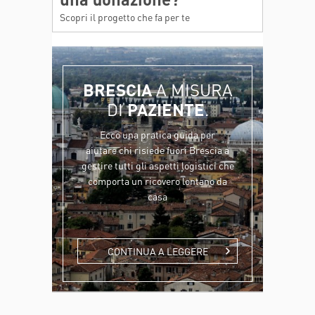
Scopri il progetto che fa per te
BRESCIA
A MISURA
DI
PAZIENTE
.
Ecco una pratica guida per
aiutare chi risiede fuori Brescia a
gestire tutti gli aspetti logistici che
comporta un ricovero lontano da
casa
CONTINUA A LEGGERE