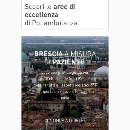
Scopri le
aree di
eccellenza
di Poliambulanza
BRESCIA
A MISURA
DI
PAZIENTE
.
Ecco una pratica guida per
aiutare chi risiede fuori Brescia a
gestire tutti gli aspetti logistici che
comporta un ricovero lontano da
casa
CONTINUA A LEGGERE