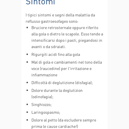
Sintomi
I tipici sintomi e segni della malattia da
reflusso gastroesofageo sono:
Bruciore retrosternale oppure riferito
alla gola o dietro le scapole. Esso tende a
intensificarsi dopo i pasti, piegandosi in
avanti o da sdraiati.
Rigurgiti acidi fino alla gola
Mal di gola e cambiamenti nel tono della
voce (raucedine) per l'irritazione e
infiammazione
Difficoltà di deglutizione (disfagia);
Dolore durante la deglutizion
(odinofagia);
Singhiozzo;
Laringospasmo;
Dolore al petto (da escludere sempre
prima le cause cardiache!)