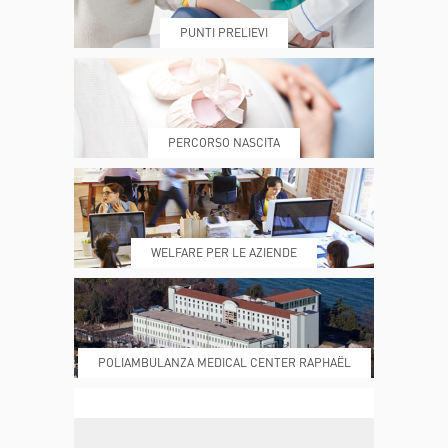
PUNTI PRELIEVI
PRENOTA
MY POLI
PERCORSO NASCITA
REFERTI
REPARTI
WELFARE PER LE AZIENDE
POLIAMBULANZA MEDICAL CENTER RAPHAËL
DONA ORA
MAGAZINE