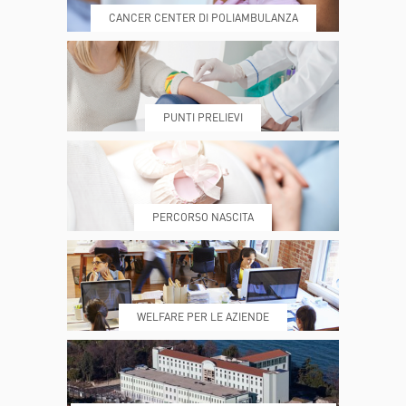
CANCER CENTER DI POLIAMBULANZA
DOVE SIAMO
ESAMI E VISITE
PUNTI PRELIEVI
PRENOTA
MY POLI
PERCORSO NASCITA
REFERTI
REPARTI
WELFARE PER LE AZIENDE