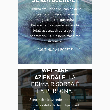
L’ultima evoluzione nel campo della
chirurgia oculistica. Interventi
all'avanguardia che garantiscono
l'immediato recupero visivo e la
totale assenza di dolore post-
operatorio. Il tutto nella massima
sicurezza.
CONTINUA A LEGGERE
WELFARE
AZIENDALE
. LA
PRIMA RISORSA È
LA PERSONA.
Sono molte le aziende che hanno a
cuore la salute dei loro dipendenti.