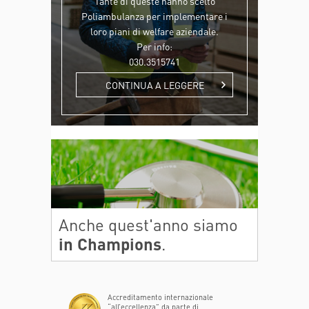
Tante di queste hanno scelto
Poliambulanza per implementare i
loro piani di welfare aziendale.
Per info:
030.3515741
CONTINUA A LEGGERE
Anche quest'anno siamo
in Champions
.
Accreditamento internazionale
“all’eccellenza” da parte di