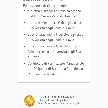
Educazione e titoli accademici:
diploma di maturità classica presso
l’Istituto Cesare Arici di Brescia
laurea in Medicina e Chirurgia presso
l’Università degli Studi di Pavia
specializzazione in Neurologia presso
l’Università degli Studi di Pavia
specializzazione in Neurofisiologia
Clinica presso l’Università degli Studi
di Pavia
Certificato di Formazione Manageriale
per Dirigente di Struttura Complessa,
Regione Lombardia.
Medico assistente e successivamente
Partecipazione in qualità di
auto corresponsabile presso il Servizio
neurofisiologo alla ricerca sulla
Accreditamento internazionale
“all’eccellenza” da parte di
di Neurofisiopatologia - Spedali Civili
rigenerazione del midollo spinale
Joint Commission International (JCI)
di Brescia
presso lo Swedish Institute for