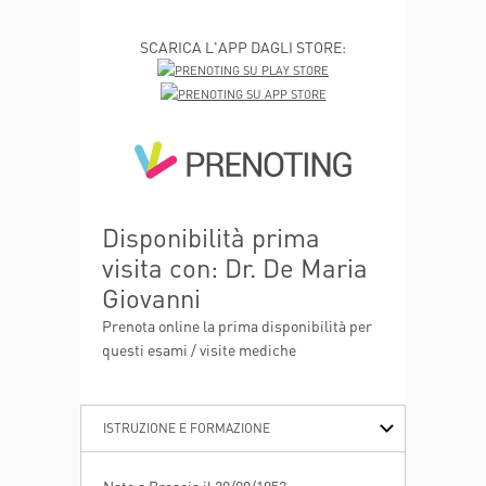
SCARICA L'APP DAGLI STORE:
Disponibilità prima
visita con: Dr. De Maria
Giovanni
Prenota online la prima disponibilità per
questi esami / visite mediche
ISTRUZIONE E FORMAZIONE
ESPERIENZE PROFESSIONALI
ATTIVITÀ DI RICERCA
PUBBLICAZIONI
Nato a Brescia il 20/09/1952