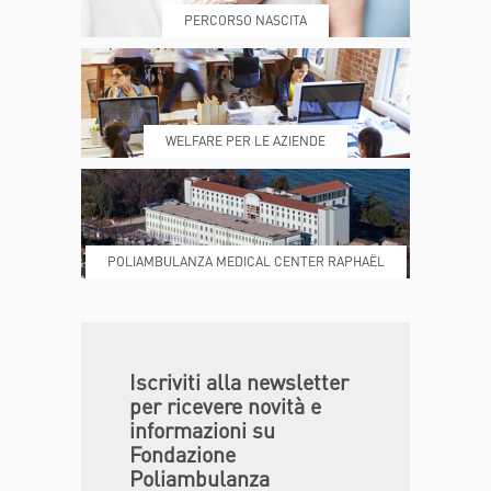
raccomandazioni diagnostiche e
PERCORSO NASCITA
terapeutiche in epilettologia” -
Regione Lombardia.
REFERTI
REPARTI
WELFARE PER LE AZIENDE
POLIAMBULANZA MEDICAL CENTER RAPHAËL
DONA ORA
MAGAZINE
Iscriviti alla newsletter
per ricevere novità e
informazioni su
Fondazione
Poliambulanza