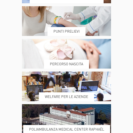
DOVE SIAMO
ESAMI E VISITE
PUNTI PRELIEVI
PRENOTA
MY POLI
PERCORSO NASCITA
REFERTI
REPARTI
WELFARE PER LE AZIENDE
POLIAMBULANZA MEDICAL CENTER RAPHAËL
DONA ORA
MAGAZINE