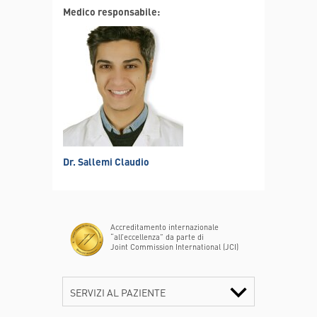
Dr. Sallemi Claudio
Medico responsabile:
claudio.sallemi@poliambulanza.it
Medico - I.A.P.
Dr. Bodini Flavio Cesare
flavio.bodini@poliambulanza.it
Medico
Dr.ssa Viola Costanza
Dr. Sallemi Claudio
costanza.viola@poliambulanza.it
Accreditamento internazionale
“all’eccellenza” da parte di
Joint Commission International (JCI)
SERVIZI AL PAZIENTE