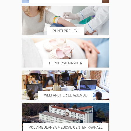
DOVE SIAMO
ESAMI E VISITE
PUNTI PRELIEVI
PRENOTA
MY POLI
PERCORSO NASCITA
REFERTI
REPARTI
WELFARE PER LE AZIENDE
POLIAMBULANZA MEDICAL CENTER RAPHAËL
DONA ORA
MAGAZINE