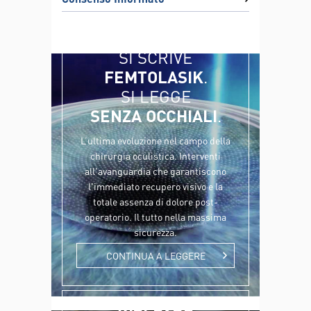
SI SCRIVE
FEMTOLASIK
.
SI LEGGE
SENZA OCCHIALI
.
L’ultima evoluzione nel campo della
chirurgia oculistica. Interventi
all'avanguardia che garantiscono
l'immediato recupero visivo e la
totale assenza di dolore post-
operatorio. Il tutto nella massima
sicurezza.
CONTINUA A LEGGERE