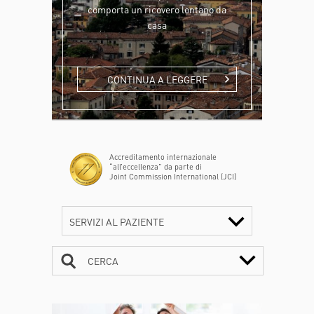
comporta un ricovero lontano da
casa
CONTINUA A LEGGERE
Accreditamento internazionale
“all’eccellenza” da parte di
Joint Commission International (JCI)
SERVIZI AL PAZIENTE
CERCA
CONTATTI
ORARI