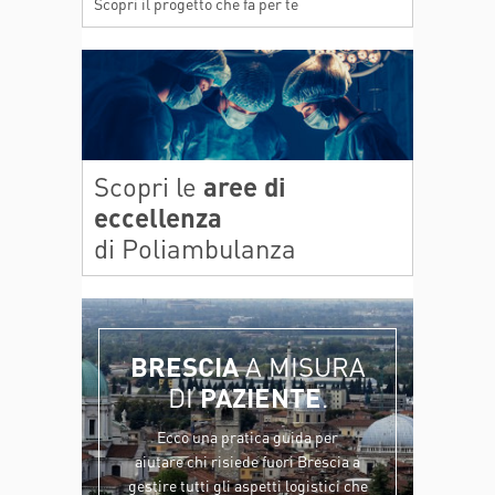
Scopri il progetto che fa per te
Scopri le
aree di
eccellenza
di Poliambulanza
BRESCIA
A MISURA
DI
PAZIENTE
.
Ecco una pratica guida per
aiutare chi risiede fuori Brescia a
gestire tutti gli aspetti logistici che