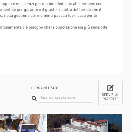
apporre nei servizi per disabili dedicato alle persone con
HORIZON 2020 - DR-BOB
TESSUTI
entale per garantire il giusto rispetto del tempo che il
HORIZON 2020 - HIPGEN
 nella gestione dei momenti passati fuori casa per le
HORIZON 2020 - SPRINT
nitosamente c’è bisogno che la popolazione sia più sensibile
LIFESAVER
CERCA NEL SITO
SERVIZI AL
PAZIENTE
CONTATTI