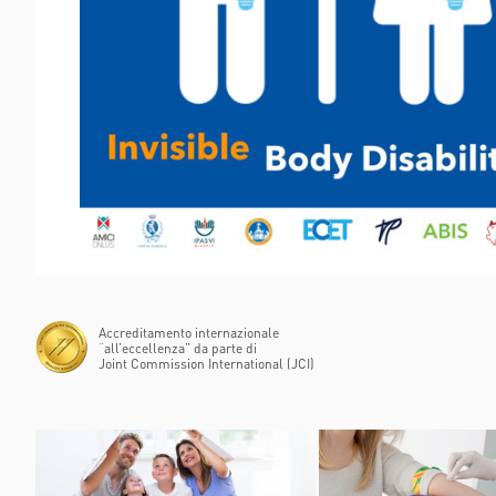
POLIAMBULANZ
CENTER RAPHA
Accreditamento internazionale
“all’eccellenza” da parte di
Joint Commission International (JCI)