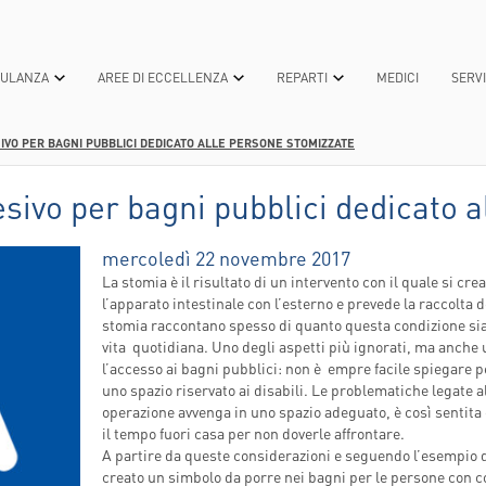
BULANZA
AREE DI ECCELLENZA
REPARTI
MEDICI
SERVI
DESIVO PER BAGNI PUBBLICI DEDICATO ALLE PERSONE STOMIZZATE
TEROLOGICA
OGICA
OSANITARIA
TECNOLOGIE PER LA CURA
PATOLOGIE MEDICHE
UNIVERSITÀ
DONA ORA
MEDICINA GENERALE E 
DICONO DI 
adesivo per bagni pubblici dedicato
L
CA
APIA INTENSIVA
I
TECNICHE ALL'AVANGUARDIA
CURE
LAUREA IN “INNOVATIONS IN BIOTE
5XMILLE
MEDICINA NUCLEARE A
RICONOSCI
REGENERATIVE MEDICINE”
BONO
ANNO
CA
A
ARI
TECNOLOGIE GREEN
DIAGNOSTICA
RASSEGNA 
mercoledì 22 novembre 2017
LAUREA IN INFERMIERISTICA
NEUROCHIRURGIA
ORGANIZZAZIONE
SCOLARE
OTETTE
CONVENZIONI E ASSICURAZIONI
NEWS
La stomia è il risultato di un intervento con il quale si 
MASTER E CORSI DI PERFEZIONAME
NEUROLOGIA
ITA
RALE, ONCOLOGICA E MININVASIVA-
 PER LA
l’apparato intestinale con l’esterno e prevede la raccolta d
PERCORSI DI CURA E CASE MANAGER
stomia raccontano spesso di quanto questa condizione sia i
INFERMIERISTICI
CENTRO DI RICERCA EUGENIA MENNI
OCULISTICA
GANIZZATIVA
vita quotidiana. Uno degli aspetti più ignorati, ma anche u
OLARE
MILIARI CIDAF
POLIAMBULANZA PET FRIENDLY
CHI SIAMO
ONCOLOGIA
 AZIENDE
l’accesso ai bagni pubblici: non è empre facile spiegare p
ESTIVA
TERNI
uno spazio riservato ai disabili. Le problematiche legate a
IGIENE - NORME E BUONE PRATICHE
COSA FACCIAMO
ORTOPEDIA E TRAUMAT
operazione avvenga in uno spazio adeguato, è così sentita
ALISI
TERNI
SERVIZIO DI DISTRIBUZIONE DIRETTA
DONAZIONI
OSTETRICIA E GINECOL
il tempo fuori casa per non doverle affrontare.
DEL FARMACO PER PAZIENTI
A MEDICAL
A partire da queste considerazioni e seguendo l’esempio 
AMBULATORIALI
NIA
creato un simbolo da porre nei bagni per le persone con c