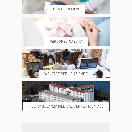
PUNTI PRELIEVI
PRENOTA
MY POLI
PERCORSO NASCITA
REFERTI
REPARTI
WELFARE PER LE AZIENDE
POLIAMBULANZA MEDICAL CENTER RAPHAËL
DONA ORA
MAGAZINE