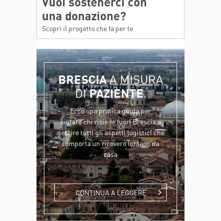
Vuoi sostenerci con
una donazione?
Scopri il progetto che fa per te
BRESCIA
A MISURA
DI
PAZIENTE
.
Ecco una pratica guida per
aiutare chi risiede fuori Brescia a
gestire tutti gli aspetti logistici che
comporta un ricovero lontano da
casa
CONTINUA A LEGGERE