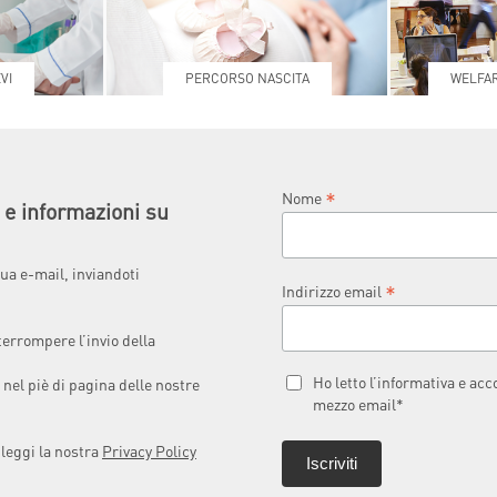
VI
PERCORSO NASCITA
WELFAR
*
Nome
à e informazioni su
ua e-mail, inviandoti
*
Indirizzo email
terrompere l’invio della
Ho letto l’informativa e ac
 nel piè di pagina delle nostre
mezzo email*
 leggi la nostra
Privacy Policy