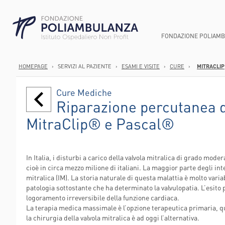
FONDAZIONE POLIAM
HOMEPAGE
›
SERVIZI AL PAZIENTE
›
ESAMI E VISITE
›
CURE
›
MITRACLIP
CHI SIAMO
AREA GASTROEN
ANATOMIA PATOL
DIREZIONE SOCI
Cure Mediche
SMART HOSPITA
AREA ONCOLOGI
ANESTESIA E TER
PUNTI PRELIEV
Riparazione percutanea di
SUCCEDE IN UN 
AREA ORTOPEDI
CARDIOCHIRURGI
CURE DOMICILI
MitraClip® e Pascal®
STRUTTURA ED 
AREA CARDIOVA
CARDIOLOGIA
DIMISSIONI PR
PERCORSO NASC
CHIRURGIA GENE
AREE E U.O.
SERVIZI DIURNI
ROBOTICA
RIABILITAZIONE
STRUTTURA OR
In Italia, i disturbi a carico della valvola mitralica di grado mod
CHIRURGIA VASC
CONSULTORI FA
cioè in circa mezzo milione di italiani. La maggior parte degli int
WELFARE PER LE
mitralica (IM). La storia naturale di questa malattia è molto varia
ENDOSCOPIA DIG
AMBULATORI IN
patologia sottostante che ha determinato la valvulopatia. L’esito
LABORATORIO AN
AMBULATORI ES
logoramento irreversibile della funzione cardiaca.
La terapia medica massimale è l’opzione terapeutica primaria,
POLIAMBULANZ
la chirurgia della valvola mitralica è ad oggi l’alternativa.
CENTER FLAMI