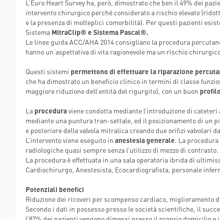
L’Euro Heart Survey ha, però, dimostrato che ben il 49% dei pazi
POLIAMBULANZ
intervento chirurgico perché considerato a rischio elevato (ridotta
CENTER RAPHA
e la presenza di molteplici comorbilità). Per questi pazienti esis
Sistema
MitraClip® e Sistema Pascal®.
Le linee guida ACC/AHA 2014 consigliano la procedura percutanea 
hanno un’aspettativa di vita ragionevole ma un rischio chirurgico 
Questi sistemi
permettono di effettuare la riparazione percuta
che ha dimostrato un beneficio clinico in termini di classe funzi
maggiore riduzione dell’entità del rigurgito), con un buon
profil
La
procedura
viene condotta mediante l’introduzione di cateteri a
mediante una puntura tran-settale, ed il posizionamento di un pi
e posteriore della valvola mitralica creando due orifizi valvolari d
L’intervento viene eseguito in
anestesia generale
. La procedura
radiologiche quasi sempre senza l’utilizzo di mezzo di contrasto.
La procedura è effettuata in una sala operatoria ibrida di ultimi
Cardiochirurgo, Anestesista, Ecocardiografista, personale inferm
Potenziali benefici
Riduzione dei ricoveri per scompenso cardiaco, miglioramento del
Secondo i dati in possesso presso le società scientifiche, il succ
l’87% dei pazienti vengono dimessi presso il proprio domicilio e 