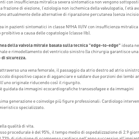
enti con insufficienza mitralica severa sintomatica non vengono sottoposti
INDICAZIONI PER IL MEDICO
A MEDICAL
 frazione di eiezione, l’eziologia non ischemica della valvulopatia, l’età a
PRESCRITTORE
ËL
tono attualmente delle alternative di riparazione percutanea (senza incisio
E PER IL PAZIENTE
in pazienti sintomatici in classe NYHA III/IV con insufficienza mitralica
proibitivo a causa delle copatologie (classe IIb).
nea della valvola mitrale basata sulla tecnica "edge-to-edge"
ideata ne
onale e rimodellamento del ventricolo sinistro (la chirurgia garantisce una
o di sicurezza.
ttraverso una vena femorale, il passaggio da atrio destro ad atrio sinistr
ccolo dispositivo capace di agganciare e saldare due porzioni dei lembi a
all’uno originale riducendo così il rigurgito.
 è guidata da immagini ecocardiografiche transesofagee e da immagini
ssima generazione e coinvolge più figure professionali: Cardiologo interven
ieristico specializzato.
la qualità di vita.
esso procedurale è del 95%, il tempo medio di ospedalizzazione di 2.9 giorn
il 73% di riduzione di scompenso cardiaco nell’anno successivo all’impian