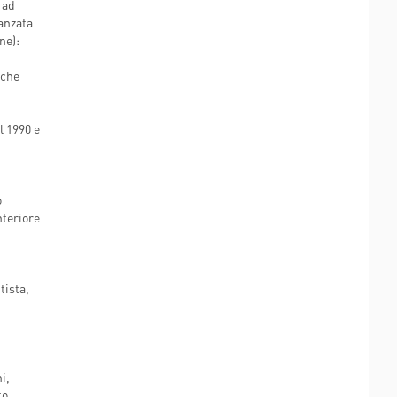
 ad
HORIZON 2020 - DR-BOB
TESSUTI
vanzata
HORIZON 2020 - HIPGEN
ne):
HORIZON 2020 - SPRINT
 che
LIFESAVER
l 1990 e
o
nteriore
tista,
i,
to.