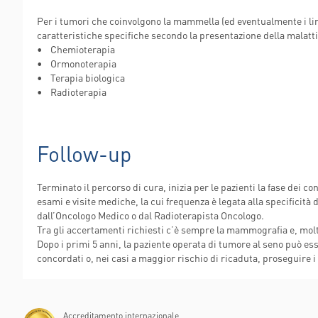
Per i tumori che coinvolgono la mammella (ed eventualmente i lin
caratteristiche specifiche secondo la presentazione della malatti
• Chemioterapia
• Ormonoterapia
• Terapia biologica
• Radioterapia
Follow-up
Terminato il percorso di cura, inizia per le pazienti la fase dei co
esami e visite mediche, la cui frequenza è legata alla specificità
dall’Oncologo Medico o dal Radioterapista Oncologo.
Tra gli accertamenti richiesti c’è sempre la mammografia e, mo
Dopo i primi 5 anni, la paziente operata di tumore al seno può es
concordati o, nei casi a maggior rischio di ricaduta, proseguire i c
Accreditamento internazionale