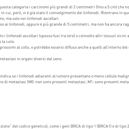
questa categoria i carcinomi più grandi di 2 centimetri (fino a 5 cm) che n
 in cui, però, vi è già stato il coinvolgimento dei linfonodi. Rientrano in qu
no, ma solo nei linfonodi ascellari.
iffuso ai linfonodi, oppure è più grande di 5 centimetri, ma non ha ancora ra
i linfonodi ascellari (spesso fusi tra loro) o coinvolto altri tessuti vicini 
o la cute.
e prossimi al collo, e potrebbe essersi diffuso anche a quelli all’interno del
 metastasi in organi diversi dal seno.
indica se i linfonodi adiacenti al tumore presentano o meno cellule malig
no di metastasi (M0: non sono presenti metastasi; M1: sono presenti metas
rizione” del codice genetico), come i geni BRCA di tipo 1 (BRCA1) e di tipo 