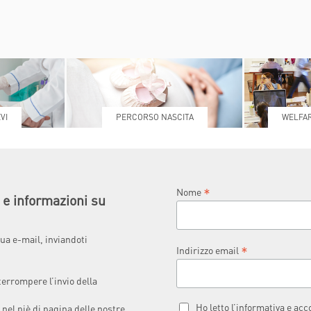
VI
PERCORSO NASCITA
WELFAR
*
Nome
à e informazioni su
ua e-mail, inviandoti
*
Indirizzo email
terrompere l’invio della
Ho letto l’informativa e ac
 nel piè di pagina delle nostre