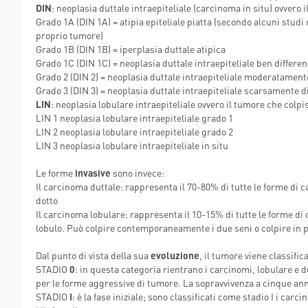
DIN
: neoplasia duttale intraepiteliale (carcinoma in situ) ovvero i
POLIAMBULANZ
Grado 1A (DIN 1A) = atipia epiteliale piatta (secondo alcuni stu
CENTER RAPHA
proprio tumore)
Grado 1B (DIN 1B) = iperplasia duttale atipica
Grado 1C (DIN 1C) = neoplasia duttale intraepiteliale ben differen
Grado 2 (DIN 2) = neoplasia duttale intraepiteliale moderatamente
Grado 3 (DIN 3) = neoplasia duttale intraepiteliale scarsamente di
LIN
: neoplasia lobulare intraepiteliale ovvero il tumore che colpis
LIN 1 neoplasia lobulare intraepiteliale grado 1
LIN 2 neoplasia lobulare intraepiteliale grado 2
LIN 3 neoplasia lobulare intraepiteliale in situ
Le forme
invasive
sono invece:
Il carcinoma duttale: rappresenta il 70-80% di tutte le forme di c
dotto
Il carcinoma lobulare: rappresenta il 10-15% di tutte le forme di 
lobulo. Può colpire contemporaneamente i due seni o colpire in 
Dal punto di vista della sua
evoluzione
, il tumore viene classific
STADIO
0
: in questa categoria rientrano i carcinomi, lobulare e d
per le forme aggressive di tumore. La sopravvivenza a cinque anni
STADIO
I
: è la fase iniziale; sono classificati come stadio I i ca