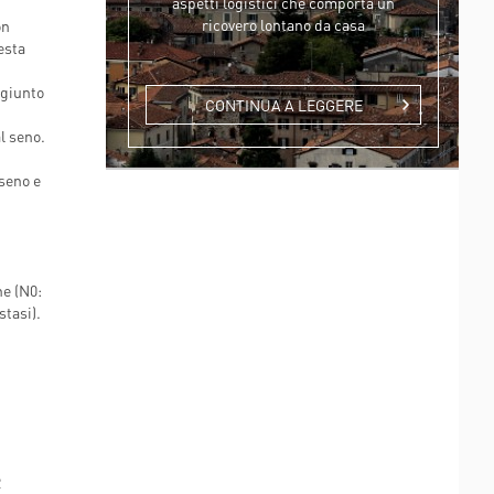
aspetti logistici che comporta un
ricovero lontano da casa
on
esta
ggiunto
CONTINUA A LEGGERE
al seno.
 seno e
ne (N0:
tasi).
2