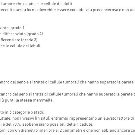
l tumore che colpisce le cellule dei dotti
INDICAZIONI PER IL MEDICO
A MEDICAL
di recenti questa forma dovrebbe essere considerata precancerosa e non un
PRESCRITTORE
ËL
E PER IL PAZIENTE
ziato (grado 1)
 differenziato (grado 2)
fferenziato (grado 3)
ce le cellule dei lobuli
ancro del seno e si tratta di cellule tumorali che hanno superato la parete 
cancro del seno si tratta di cellule tumorali che hanno superato la parete 
più punti la stessa mammella.
ato in 5 categorie o stadi:
uttale, non invasivi (in situ); entrambi rappresentano un elevato fattore di
 è del 98%, sebbene siano possibili delle ricadute.
rcinomi con un diametro inferiore ai 2 centimetri e che non abbiano ancora co