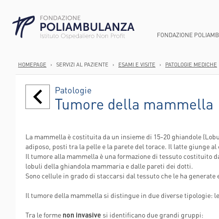
FONDAZIONE POLIAM
HOMEPAGE
›
SERVIZI AL PAZIENTE
›
ESAMI E VISITE
›
PATOLOGIE MEDICHE
CHI SIAMO
AREA GASTROEN
ANATOMIA PATOL
DIREZIONE SOCI
Patologie
SMART HOSPITA
AREA ONCOLOGI
ANESTESIA E TER
PUNTI PRELIEV
Tumore della mammella
SUCCEDE IN UN 
AREA ORTOPEDI
CARDIOCHIRURGI
CURE DOMICILI
STRUTTURA ED 
AREA CARDIOVA
CARDIOLOGIA
DIMISSIONI PR
La mammella è costituita da un insieme di 15-20 ghiandole (Lobul
PERCORSO NASC
CHIRURGIA GENE
AREE E U.O.
SERVIZI DIURNI
adiposo, posti tra la pelle e la parete del torace. Il latte giunge al
ROBOTICA
RIABILITAZIONE
STRUTTURA OR
Il tumore alla mammella è una formazione di tessuto costituito d
CHIRURGIA VASC
CONSULTORI FA
lobuli della ghiandola mammaria e dalle pareti dei dotti.
WELFARE PER LE
Sono cellule in grado di staccarsi dal tessuto che le ha generate e
ENDOSCOPIA DIG
AMBULATORI IN
LABORATORIO AN
AMBULATORI ES
Il tumore della mammella si distingue in due diverse tipologie: le
POLIAMBULANZ
Tra le forme
non invasive
si identificano due grandi gruppi:
CENTER FLAMI