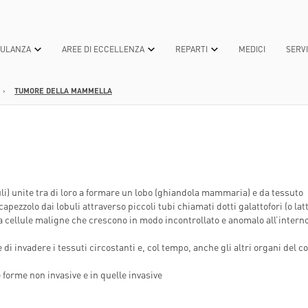
BULANZA
AREE DI ECCELLENZA
REPARTI
MEDICI
SERVI
›
TUMORE DELLA MAMMELLA
TEROLOGICA
OGICA
OSANITARIA
TECNOLOGIE PER LA CURA
PATOLOGIE MEDICHE
UNIVERSITÀ
DONA ORA
MEDICINA GENERALE E 
DICONO DI 
L
CA
APIA INTENSIVA
I
TECNICHE ALL'AVANGUARDIA
CURE
LAUREA IN “INNOVATIONS IN BIOTE
5XMILLE
MEDICINA NUCLEARE A
RICONOSCI
REGENERATIVE MEDICINE”
BONO
ANNO
CA
A
ARI
TECNOLOGIE GREEN
DIAGNOSTICA
RASSEGNA 
LAUREA IN INFERMIERISTICA
NEUROCHIRURGIA
ORGANIZZAZIONE
SCOLARE
OTETTE
CONVENZIONI E ASSICURAZIONI
NEWS
MASTER E CORSI DI PERFEZIONAME
NEUROLOGIA
i) unite tra di loro a formare un lobo (ghiandola mammaria) e da tessuto
ITA
RALE, ONCOLOGICA E MININVASIVA-
 PER LA
PERCORSI DI CURA E CASE MANAGER
 capezzolo dai lobuli attraverso piccoli tubi chiamati dotti galattofori (o latt
INFERMIERISTICI
CENTRO DI RICERCA EUGENIA MENNI
OCULISTICA
GANIZZATIVA
a cellule maligne che crescono in modo incontrollato e anomalo all’interno
OLARE
MILIARI CIDAF
POLIAMBULANZA PET FRIENDLY
CHI SIAMO
ONCOLOGIA
 AZIENDE
 di invadere i tessuti circostanti e, col tempo, anche gli altri organi del c
ESTIVA
TERNI
IGIENE - NORME E BUONE PRATICHE
COSA FACCIAMO
ORTOPEDIA E TRAUMAT
ALISI
TERNI
SERVIZIO DI DISTRIBUZIONE DIRETTA
DONAZIONI
OSTETRICIA E GINECOL
 forme non invasive e in quelle invasive
DEL FARMACO PER PAZIENTI
A MEDICAL
AMBULATORIALI
NIA