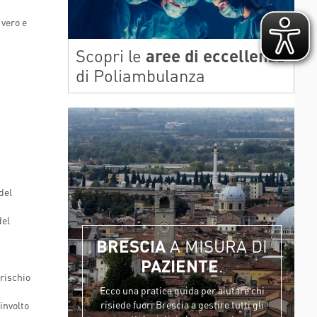
HORIZON 2020 - DR-BOB
TESSUTI
 vero e
HORIZON 2020 - HIPGEN
HORIZON 2020 - SPRINT
Scopri le
aree di eccellenza
di Poliambulanza
LIFESAVER
del
del
BRESCIA
A MISURA DI
PAZIENTE
.
 rischio
Ecco una pratica guida per aiutare chi
risiede fuori Brescia a gestire tutti gli
involto