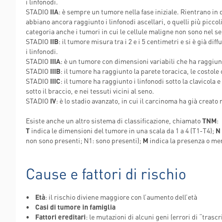
i linfonodi.
STADIO
IIA
: è sempre un tumore nella fase iniziale. Rientrano in 
abbiano ancora raggiunto i linfonodi ascellari, o quelli più piccoli
categoria anche i tumori in cui le cellule maligne non sono nel se
STADIO
IIB
: il tumore misura tra i 2 e i 5 centimetri e si è già d
i linfonodi.
STADIO
IIIA
: è un tumore con dimensioni variabili che ha raggiunto 
STADIO
IIIB
: il tumore ha raggiunto la parete toracica, le costole 
STADIO
IIIC
: il tumore ha raggiunto i linfonodi sotto la clavicola 
sotto il braccio, e nei tessuti vicini al seno.
STADIO
IV
: è lo stadio avanzato, in cui il carcinoma ha già creato
Esiste anche un altro sistema di classificazione, chiamato
TNM
:
T
indica le dimensioni del tumore in una scala da 1 a 4 (T1-T4);
N
non sono presenti; N1: sono presenti);
M
indica la presenza o me
Cause e fattori di rischio
•
Età
: il rischio diviene maggiore con l’aumento dell’età
•
Casi di tumore in famiglia
•
Fattori ereditari
: le mutazioni di alcuni geni (errori di “trasc