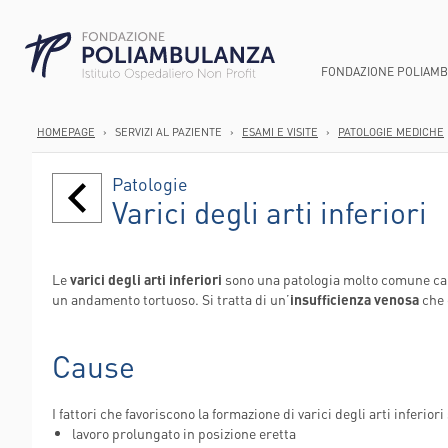
FONDAZIONE POLIAM
HOMEPAGE
›
SERVIZI AL PAZIENTE
›
ESAMI E VISITE
›
PATOLOGIE MEDICHE
CHI SIAMO
AREA GASTROEN
ANATOMIA PATOL
DIREZIONE SOCI
Patologie
SMART HOSPITA
AREA ONCOLOGI
ANESTESIA E TER
PUNTI PRELIEV
Varici degli arti inferiori
SUCCEDE IN UN 
AREA ORTOPEDI
CARDIOCHIRURGI
CURE DOMICILI
STRUTTURA ED 
AREA CARDIOVA
CARDIOLOGIA
DIMISSIONI PR
Le
varici degli arti inferiori
sono una patologia molto comune car
PERCORSO NASC
CHIRURGIA GENE
AREE E U.O.
SERVIZI DIURNI
un andamento tortuoso. Si tratta di un’
insufficienza venosa
ROBOTICA
RIABILITAZIONE
che 
STRUTTURA OR
CHIRURGIA VASC
CONSULTORI FA
WELFARE PER LE
Cause
ENDOSCOPIA DIG
AMBULATORI IN
LABORATORIO AN
AMBULATORI ES
I fattori che favoriscono la formazione di varici degli arti inferiori
POLIAMBULANZ
lavoro prolungato in posizione eretta
CENTER FLAMI