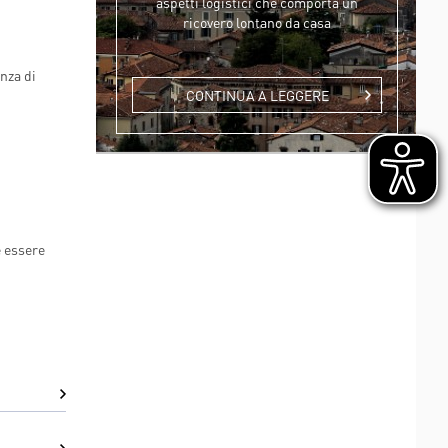
aspetti logistici che comporta un
ricovero lontano da casa
nza di
CONTINUA A LEGGERE
e essere