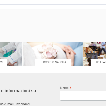
VI
PERCORSO NASCITA
WELFAR
*
Nome
à e informazioni su
ua e-mail, inviandoti