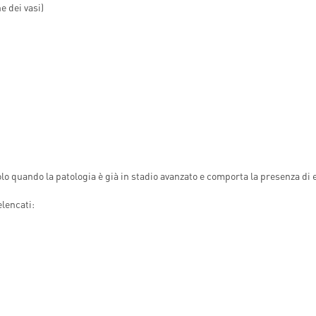
e dei vasi)
INDICAZIONI PER IL MEDICO
A MEDICAL
PRESCRITTORE
ËL
E PER IL PAZIENTE
 solo quando la patologia è già in stadio avanzato e comporta la presenza di
elencati: