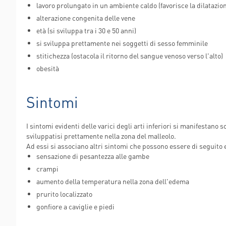
lavoro prolungato in un ambiente caldo (favorisce la dilatazion
POLIAMBULANZ
alterazione congenita delle vene
CENTER RAPHA
età (si sviluppa tra i 30 e 50 anni)
si sviluppa prettamente nei soggetti di sesso femminile
stitichezza (ostacola il ritorno del sangue venoso verso l'alto)
obesità
Sintomi
I sintomi evidenti delle varici degli arti inferiori si manifestano
sviluppatisi prettamente nella zona del malleolo.
Ad essi si associano altri sintomi che possono essere di seguito 
sensazione di pesantezza alle gambe
crampi
aumento della temperatura nella zona dell'edema
prurito localizzato
gonfiore a caviglie e piedi