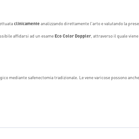
fettuata
clinicamente
analizzando direttamente l'arto e valutando la prese
ossibile affidarsi ad un esame
Eco Color Doppler
, attraverso il quale viene
rgico mediante safenectomia tradizionale. Le vene varicose possono anch