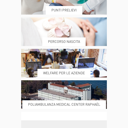
PUNTI PRELIEVI
PRENOTA
MY POLI
PERCORSO NASCITA
REFERTI
REPARTI
WELFARE PER LE AZIENDE
POLIAMBULANZA MEDICAL CENTER RAPHAËL
DONA ORA
MAGAZINE