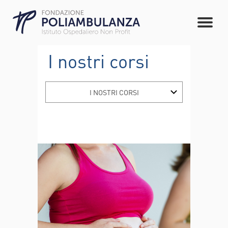
I nostri corsi
I NOSTRI CORSI
INCONTRI PER
NEOGENITORI
GOCCE DI PUERICULTURA
IL TOCCO... IL MASSAGGIO
DEL BEBÈ