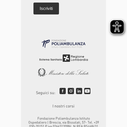
Seguici su:
I nostri corsi
Fondazione Poliambulanza Istituto
Ospedaliero | Brescia, via Bissolati, 57- Tel. +39
030-35151 P.iva 02663120984, N.REA BS468431