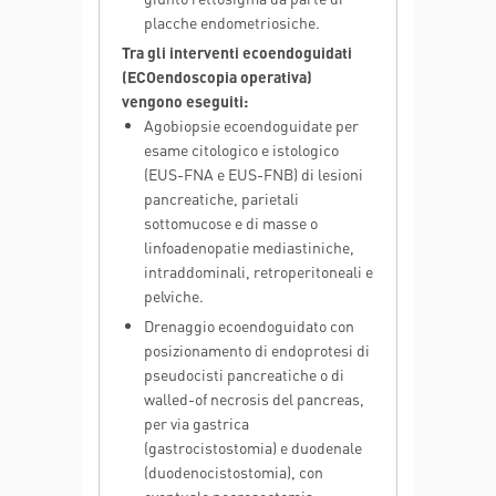
placche endometriosiche.
Tra gli interventi ecoendoguidati
(ECOendoscopia operativa)
vengono eseguiti:
Agobiopsie ecoendoguidate per
esame citologico e istologico
(EUS-FNA e EUS-FNB) di lesioni
pancreatiche, parietali
sottomucose e di masse o
linfoadenopatie mediastiniche,
intraddominali, retroperitoneali e
pelviche.
Drenaggio ecoendoguidato con
posizionamento di endoprotesi di
pseudocisti pancreatiche o di
walled-of necrosis del pancreas,
per via gastrica
(gastrocistostomia) e duodenale
(duodenocistostomia), con