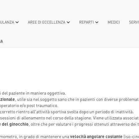
BULANZA
AREE DI ECCELLENZA
REPARTI
MEDICI
SERVI
CA
TEROLOGICA
OGICA
OSANITARIA
TECNOLOGIE PER LA CURA
PATOLOGIE MEDICHE
UNIVERSITÀ
DONA ORA
MEDICINA GENERALE E 
DICONO DI 
L
CA
APIA INTENSIVA
I
TECNICHE ALL'AVANGUARDIA
CURE
LAUREA IN “INNOVATIONS IN BIOTE
5XMILLE
MEDICINA NUCLEARE A
RICONOSCI
REGENERATIVE MEDICINE”
BONO
ANNO
CA
A
ARI
TECNOLOGIE GREEN
DIAGNOSTICA
RASSEGNA 
LAUREA IN INFERMIERISTICA
NEUROCHIRURGIA
ORGANIZZAZIONE
SCOLARE
OTETTE
CONVENZIONI E ASSICURAZIONI
NEWS
MASTER E CORSI DI PERFEZIONAME
NEUROLOGIA
ITA
RALE, ONCOLOGICA E MININVASIVA-
 PER LA
PERCORSI DI CURA E CASE MANAGER
 del paziente in maniera oggettiva.
INFERMIERISTICI
CENTRO DI RICERCA EUGENIA MENNI
OCULISTICA
GANIZZATIVA
nzionale
, utile sia nel soggetto sano che in pazienti con diverse problema
OLARE
MILIARI CIDAF
POLIAMBULANZA PET FRIENDLY
CHI SIAMO
ONCOLOGIA
peratorio e/o post traumatico.
 AZIENDE
rretto rientro all'attività sportiva svolta dopo un periodo di inattività.
ESTIVA
TERNI
IGIENE - NORME E BUONE PRATICHE
COSA FACCIAMO
ORTOPEDIA E TRAUMAT
sessioni di allenamento nel corso della stagione. Viene utilizzata associat
ALISI
TERNI
SERVIZIO DI DISTRIBUZIONE DIRETTA
DONAZIONI
OSTETRICIA E GINECOL
e del ginocchio
, oltre che per valutare i progressi ottenuti attraverso dei 
DEL FARMACO PER PAZIENTI
A MEDICAL
AMBULATORIALI
namometro, in grado di mantenere una
NIA
velocità angolare costante
(iso-cin