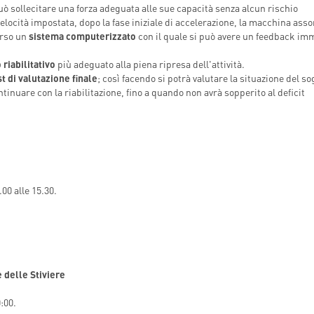
può sollecitare una forza adeguata alle sue capacità senza alcun rischio
INDICAZIONI PER IL MEDICO
A MEDICAL
elocità impostata, dopo la fase iniziale di accelerazione, la macchina asso
PRESCRITTORE
ËL
erso un
sistema computerizzato
E PER IL PAZIENTE
con il quale si può avere un feedback im
 riabilitativo
più adeguato alla piena ripresa dell'attività.
st di valutazione finale
; così facendo si potrà valutare la situazione del so
ntinuare con la riabilitazione, fino a quando non avrà sopperito al deficit
.00 alle 15.30.
 delle Stiviere
0:00.