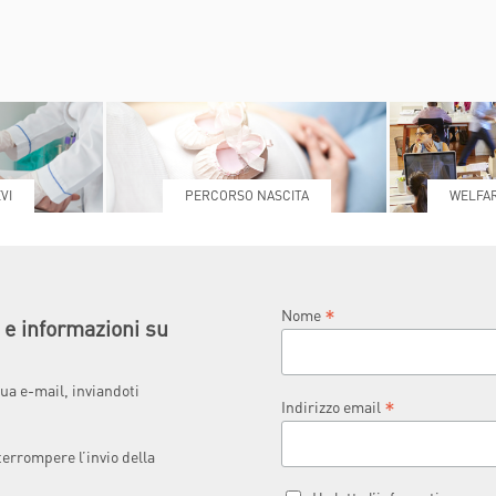
VI
PERCORSO NASCITA
WELFAR
*
Nome
à e informazioni su
ua e-mail, inviandoti
*
Indirizzo email
terrompere l’invio della