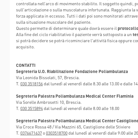
controllata nell’arco di movimento stabilito. Il soggetto quindi, 
POLIAMBULANZ
sull'articolazione o sulla muscolatura infortunata. Raggiunta la v
CENTER RAPHA
forza applicata in eccesso. Tutti i dati poi sono monitorati attrav
sulla situazione muscolare del paziente.
Questo permette di determinare quale dovrà essere il
protocollo
Alla fine del ciclo riabilitativo il paziente verrà sottoposto a un
te
si potrà decidere se potrà ricominciare l'attività fisica oppure co
acquisito.
CONTATTI
Segreteria U.O. Riabilitazione Fondazione Poliambulanza
Via Leonida Bissolati, 57, Brescia.
T.
030 3518156
dal lunedì al venerdì dalle 8.30 alle 13.00 e dalle 14
Segreteria Palestra Poliambulanza Medical Center Flaminia
Via Sorelle Ambrosetti 10, Brescia.
T.
030 3515894
dal lunedì al venerdì dalle 8.00 alle 18.00
Segreteria Palestra Poliambulanza Medical Center Castiglione
Via Croce Rossa 48 / Via Mazzini 65, Castiglione delle Stiviere
T.
0376671637
o
0303518700
dal lunedì al venerdì dalle 9:00 alle 2