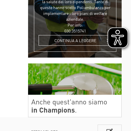
la salute dei loro dipendenti. Tante di
queste hanno scelto Poliambulanza per
implementare i loro piani di welfare
aziendale.
Per info:
030.3515741
CONTINUA A LEGGERE
Anche quest'anno siamo
in Champions
.