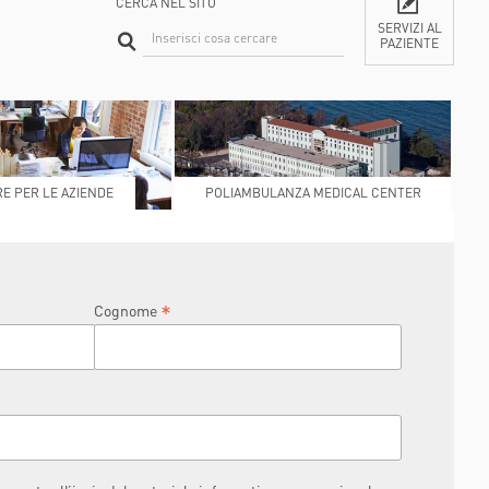
CERCA NEL SITO
SERVIZI AL
PAZIENTE
CONTATTI
E PER LE AZIENDE
POLIAMBULANZA MEDICAL CENTER
RAPHAËL
*
Cognome