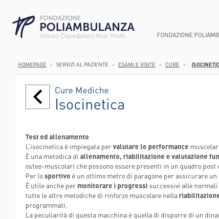
FONDAZIONE POLIAM
HOMEPAGE
›
SERVIZI AL PAZIENTE
›
ESAMI E VISITE
›
CURE
›
ISOCINETI
CHI SIAMO
AREA GASTROEN
ANATOMIA PATOL
DIREZIONE SOCI
Cure Mediche
SMART HOSPITA
AREA ONCOLOGI
ANESTESIA E TER
PUNTI PRELIEV
Isocinetica
SUCCEDE IN UN 
AREA ORTOPEDI
CARDIOCHIRURGI
CURE DOMICILI
STRUTTURA ED 
AREA CARDIOVA
CARDIOLOGIA
DIMISSIONI PR
Test ed allenamento
PERCORSO NASC
CHIRURGIA GENE
AREE E U.O.
SERVIZI DIURNI
L’isocinetica è impiegata per
valutare le performance
ROBOTICA
RIABILITAZIONE
muscolari
STRUTTURA OR
È una metodica di
allenamento, riabilitazione e valutazione fu
CHIRURGIA VASC
CONSULTORI FA
osteo-muscolari che possono essere presenti in un quadro post o
WELFARE PER LE
Per lo
sportivo
è un ottimo metro di paragone per assicurare un co
ENDOSCOPIA DIG
AMBULATORI IN
È utile anche per
monitorare i progressi
successivi alle normali 
LABORATORIO AN
AMBULATORI ES
tutte le altre metodiche di rinforzo muscolare nella
riabilitazion
programmati.
POLIAMBULANZ
La peculiarità di questa macchina è quella di disporre di un di
CENTER FLAMI