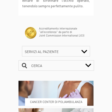
evitare di strofinare l’occhio operato,
tenendolo sempre perfettamente pulito.
Accreditamento internazionale
“all’eccellenza” da parte di
Joint Commission International (JCI)
SERVIZI AL PAZIENTE
CERCA
CONTATTI
ORARI
CANCER CENTER DI POLIAMBULANZA
DOVE SIAMO
ESAMI E VISITE