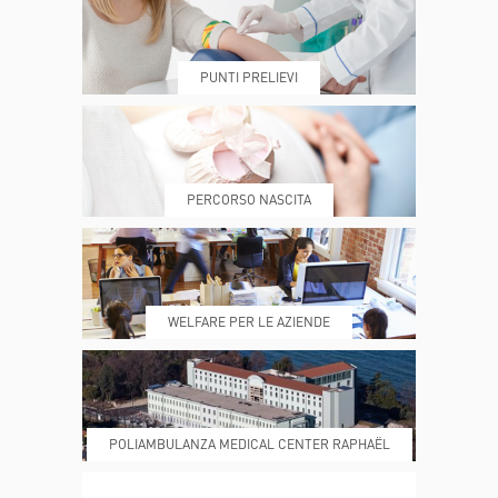
PUNTI PRELIEVI
PRENOTA
MY POLI
PERCORSO NASCITA
REFERTI
REPARTI
WELFARE PER LE AZIENDE
POLIAMBULANZA MEDICAL CENTER RAPHAËL
DONA ORA
MAGAZINE