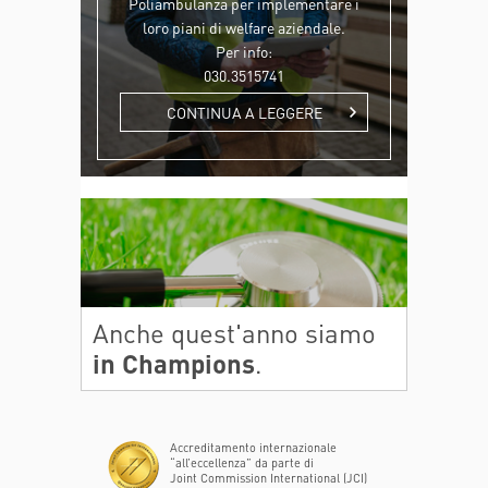
Poliambulanza per implementare i
loro piani di welfare aziendale.
Per info:
030.3515741
CONTINUA A LEGGERE
Anche quest'anno siamo
in Champions
.
Accreditamento internazionale
“all’eccellenza” da parte di
Joint Commission International (JCI)