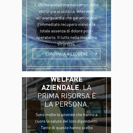
L’ultima evoluzione nel campo della
chirurgia oculistica. Interventi
all'avanguardia che garantiscono
l'immediato recupero visivo e la
totale assenza di dolore post-
operatorio. Il tutto nella massima
sicurezza.
CONTINUA A LEGGERE
WELFARE
AZIENDALE
. LA
PRIMA RISORSA È
LA PERSONA.
Sono molte le aziende che hanno a
cuore la salute dei loro dipendenti.
Tante di queste hanno scelto