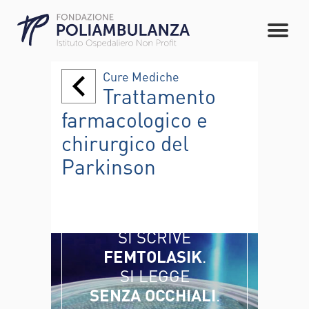
Cure Mediche
Trattamento
farmacologico e
chirurgico del
Parkinson
SI SCRIVE
FEMTOLASIK
.
SI LEGGE
SENZA OCCHIALI
.