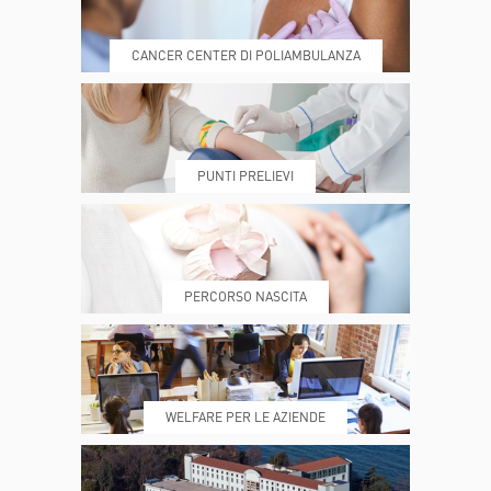
CANCER CENTER DI POLIAMBULANZA
DOVE SIAMO
ESAMI E VISITE
PUNTI PRELIEVI
PRENOTA
MY POLI
PERCORSO NASCITA
REFERTI
REPARTI
WELFARE PER LE AZIENDE