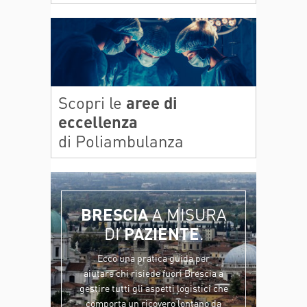
Scopri le
aree di
eccellenza
di Poliambulanza
BRESCIA
A MISURA
DI
PAZIENTE
.
Ecco una pratica guida per
aiutare chi risiede fuori Brescia a
gestire tutti gli aspetti logistici che
comporta un ricovero lontano da