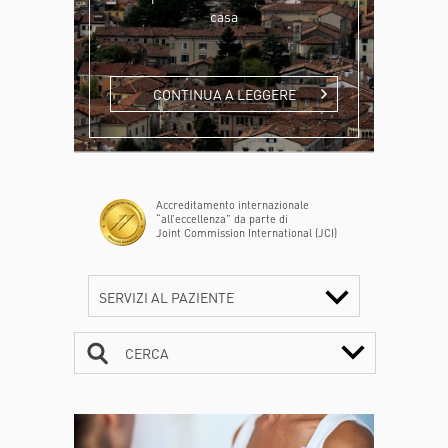
casa
CONTINUA A LEGGERE
Accreditamento internazionale
“all’eccellenza” da parte di
Joint Commission International (JCI)
SERVIZI AL PAZIENTE
CERCA
CONTATTI
ORARI