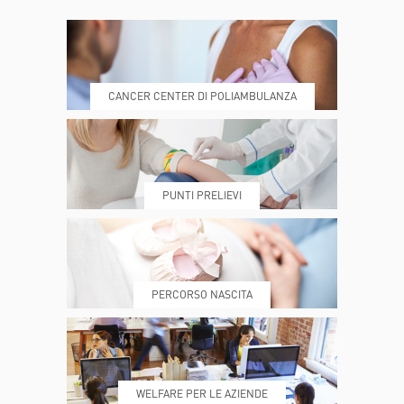
CONTATTI
ORARI
CANCER CENTER DI POLIAMBULANZA
DOVE SIAMO
ESAMI E VISITE
PUNTI PRELIEVI
PRENOTA
MY POLI
PERCORSO NASCITA
REFERTI
REPARTI
WELFARE PER LE AZIENDE