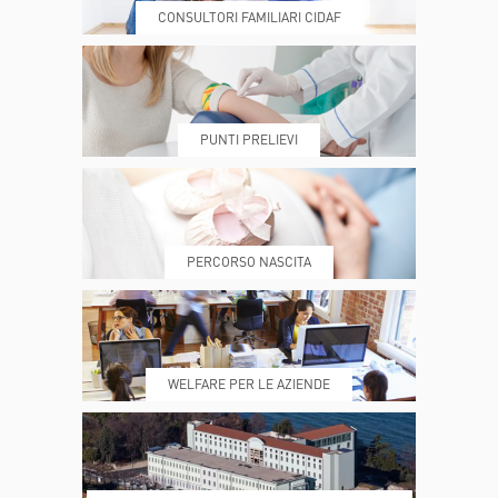
CONSULTORI FAMILIARI CIDAF
DOVE SIAMO
ESAMI E VISITE
PUNTI PRELIEVI
PRENOTA
MY POLI
PERCORSO NASCITA
REFERTI
REPARTI
WELFARE PER LE AZIENDE