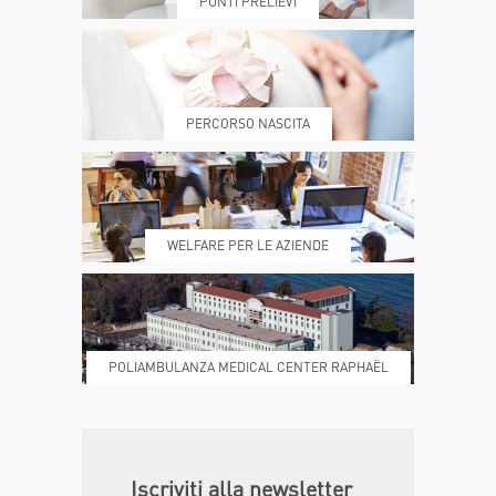
PUNTI PRELIEVI
PRENOTA
MY POLI
PERCORSO NASCITA
REFERTI
REPARTI
WELFARE PER LE AZIENDE
POLIAMBULANZA MEDICAL CENTER RAPHAËL
DONA ORA
MAGAZINE
Iscriviti alla newsletter