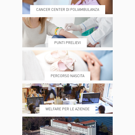
CANCER CENTER DI POLIAMBULANZA
DOVE SIAMO
ESAMI E VISITE
PUNTI PRELIEVI
PRENOTA
MY POLI
PERCORSO NASCITA
REFERTI
REPARTI
WELFARE PER LE AZIENDE