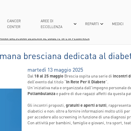
CANCER
AREE DI
REPARTI
MEDICI
CENTER
ECCELLENZA
TIMANA BRESCIANA DEDICATA AL DIABETE IN ETÀ PEDIATRICA
ICA
RIA
TECNOLOGIE PER LA CURA
PATOLOGIE MEDICHE
UNIVERSITÀ
DONA ORA
MEDICINA GENERALE E GERI
DICONO DI NOI
E
ttimana bresciana dedicata al diabe
TENSIVA
TECNICHE ALL'AVANGUARDIA
CURE
LAUREA IN “INNOVATIONS IN BIOTECHNO
5XMILLE
MEDICINA NUCLEARE ALES
RICONOSCIME
C
REGENERATIVE MEDICINE”
martedì 13 maggio 2025
TECNOLOGIE GREEN
DIAGNOSTICA
NEUROCHIRURGIA
RASSEGNA ST
M
Dal
18 al 25 maggio
LAUREA IN INFERMIERISTICA
Brescia ospita una serie di
incontri d
ZAZIONE
CONVENZIONI E ASSICURAZIONI
NEUROLOGIA
NEWS
A
dell’evento dal titolo “
In Rete Per il Diabete
”.
MASTER E CORSI DI PERFEZIONAMENTO
NCOLOGICA E MININVASIVA-ROBOTICA
Un’iniziativa nata e organizzata dall'impegno personale d
PERCORSI DI CURA E CASE MANAGER
OCULISTICA
R
Poliambulanza
INFERMIERISTICI
e padre di due ragazzi affetti da questa pa
CENTRO DI RICERCA EUGENIA MENNI
TIVA
ONCOLOGIA
R
 CIDAF
POLIAMBULANZA PET FRIENDLY
CHI SIAMO
DE
Gli incontri proposti,
gratuiti e aperti a tutti
ORTOPEDIA E TRAUMATOLOG
, rappresenta
E
diabetici e non: oltre a fornire informazioni molto utili pe
IGIENE - NORME E BUONE PRATICHE
COSA FACCIAMO
OSTETRICIA E GINECOLOGIA
V
per accedere allo screening in funzione di una diagnosi p
SERVIZIO DI DISTRIBUZIONE DIRETTA
DONAZIONI
Con attività per bambini, famiglie e giovani, tra sport, tea
O
DEL FARMACO PER PAZIENTI
CAL CENTER
AMBULATORIALI
D