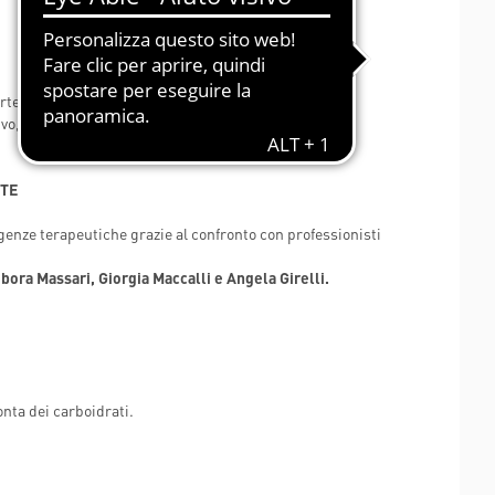
ESSUTI
HORIZON 2020 - DR-BOB
HORIZON 2020 - HIPGEN
rte.
HORIZON 2020 - SPRINT
ivo, locandine dell’evento e strutture autoportanti.
LIFESAVER
TTE
genze terapeutiche grazie al confronto con professionisti
ora Massari, Giorgia Maccalli e Angela Girelli.
onta dei carboidrati.