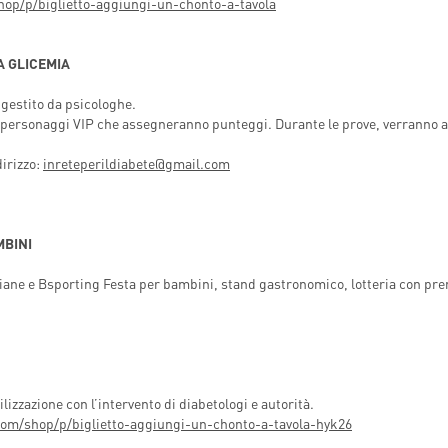
op/p/biglietto-aggiungi-un-chonto-a-tavola
A GLICEMIA
, gestito da psicologhe.
a personaggi VIP che assegneranno punteggi. Durante le prove, verranno af
dirizzo:
inreteperildiabete@gmail.com
MBINI
sciane e Bsporting Festa per bambini, stand gastronomico, lotteria con pre
zzazione con l’intervento di diabetologi e autorità.
com/shop/p/biglietto-aggiungi-un-chonto-a-tavola-hyk26