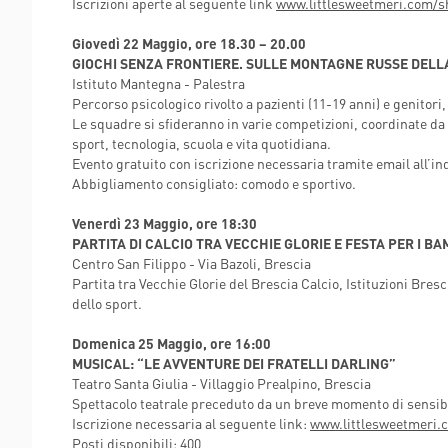
Iscrizioni aperte al seguente link
www.littlesweetmeri.com/sh
Giovedì 22 Maggio, ore 18.30 – 20.00
GIOCHI SENZA FRONTIERE. SULLE MONTAGNE RUSSE DELL
Istituto Mantegna - Palestra
Percorso psicologico rivolto a pazienti (11-19 anni) e genitori
Le squadre si sfideranno in varie competizioni, coordinate d
sport, tecnologia, scuola e vita quotidiana.
Evento gratuito con iscrizione necessaria tramite email all’in
Abbigliamento consigliato: comodo e sportivo.
Venerdì 23 Maggio, ore 18:30
PARTITA DI CALCIO TRA VECCHIE GLORIE E FESTA PER I BA
Centro San Filippo - Via Bazoli, Brescia
Partita tra Vecchie Glorie del Brescia Calcio, Istituzioni Bre
dello sport.
Domenica 25 Maggio, ore 16:00
MUSICAL: “LE AVVENTURE DEI FRATELLI DARLING”
Teatro Santa Giulia - Villaggio Prealpino, Brescia
Spettacolo teatrale preceduto da un breve momento di sensibili
Iscrizione necessaria al seguente link:
www.littlesweetmeri.
Posti disponibili: 400