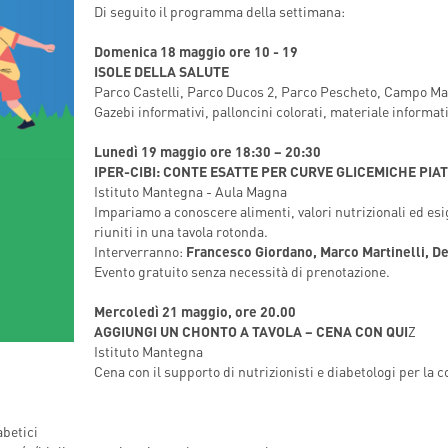
Di seguito il programma della settimana:
T
INDICAZIONI PER IL MEDICO PRESCRITTORE
CAL CENTER
Domenica 18 maggio ore 10 - 19
E PER IL PAZIENTE
ISOLE DELLA SALUTE
Parco Castelli, Parco Ducos 2, Parco Pescheto, Campo Ma
Gazebi informativi, palloncini colorati, materiale informat
Lunedì 19 maggio ore 18:30 – 20:30
IPER-CIBI: CONTE ESATTE PER CURVE GLICEMICHE PIA
Istituto Mantegna - Aula Magna
Impariamo a conoscere alimenti, valori nutrizionali ed esi
riuniti in una tavola rotonda.
Interverranno:
Francesco Giordano, Marco Martinelli, Deb
Evento gratuito senza necessità di prenotazione.
Mercoledì 21 maggio, ore 20.00
AGGIUNGI UN CHONTO A TAVOLA – CENA CON QUI
Z
Istituto Mantegna
Cena con il supporto di nutrizionisti e diabetologi per la c
abetici