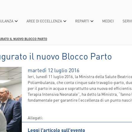
BULANZA
AREE DI ECCELLENZA
REPARTI
MEDICI
SERVI
URATO IL NUOVO BLOCCO PARTO
TEROLOGICA
OGICA
OSANITARIA
TECNOLOGIE PER LA CURA
PATOLOGIE MEDICHE
UNIVERSITÀ
DONA ORA
MEDICINA GENERALE E 
DICONO DI 
ugurato il nuovo Blocco Parto
L
CA
APIA INTENSIVA
I
TECNICHE ALL'AVANGUARDIA
CURE
LAUREA IN “INNOVATIONS IN BIOTE
5XMILLE
MEDICINA NUCLEARE A
RICONOSCI
REGENERATIVE MEDICINE”
BONO
ANNO
CA
A
ARI
TECNOLOGIE GREEN
DIAGNOSTICA
RASSEGNA 
martedì 12 luglio 2016
LAUREA IN INFERMIERISTICA
NEUROCHIRURGIA
ORGANIZZAZIONE
SCOLARE
OTETTE
CONVENZIONI E ASSICURAZIONI
NEWS
Ieri, lunedì 11 luglio 2016, la Ministra della Salute Beatr
MASTER E CORSI DI PERFEZIONAME
NEUROLOGIA
ITA
RALE, ONCOLOGICA E MININVASIVA-
 PER LA
Poliambulanza, che conta cinque sale travaglio-parto, due
PERCORSI DI CURA E CASE MANAGER
per il parto in acqua e soprattutto una nuova ed efficientis
INFERMIERISTICI
CENTRO DI RICERCA EUGENIA MENNI
OCULISTICA
GANIZZATIVA
Terapia Intensiva Neonatale”, ha detto la Ministra, “fann
OLARE
MILIARI CIDAF
POLIAMBULANZA PET FRIENDLY
CHI SIAMO
ONCOLOGIA
 AZIENDE
fondamentale per garantire l’eccellenza di un punto nasci
ESTIVA
TERNI
IGIENE - NORME E BUONE PRATICHE
COSA FACCIAMO
ORTOPEDIA E TRAUMAT
ALISI
TERNI
SERVIZIO DI DISTRIBUZIONE DIRETTA
DONAZIONI
OSTETRICIA E GINECOL
Allegati:
DEL FARMACO PER PAZIENTI
A MEDICAL
AMBULATORIALI
NIA
Leggi l'articolo sull'evento