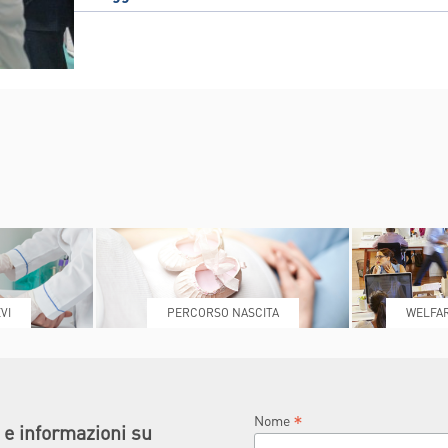
INDICAZIONI PER IL MEDICO
A MEDICAL
PRESCRITTORE
ËL
E PER IL PAZIENTE
VI
PERCORSO NASCITA
WELFAR
*
Nome
à e informazioni su