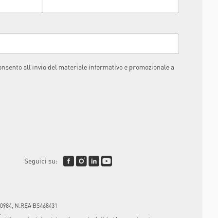
consento all’invio del materiale informativo e promozionale a
Seguici su:
3120984, N.REA BS468431
.