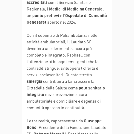
accreditati
con il Servizio Sanitario
Regionale, i
Medici di Medicina Generale
,
un
punto prelievi
e l’
Ospedale di Comunità
Genesaret
aperto nel 2024.
Con il subentro di Poliambulanza nelle
attività ambulatoriali, il Laudato Sì’
diventerà un riferimento ancora più
completo e integrato; Raphaël, con
l’attenzione ai bisogni emergenti che la
contraddistingue, svilupperà l’offerta di
servizi sociosanitari. Questa stretta
sinergia
contribuirà a far crescere la
Cittadella della Salute come
polo sanitario
integrato
dove prevenzione, cura
ambulatoriale e domiciliare e degenza di
comunità operano in continuità.
Le tre realtà, rappresentate da
Giuseppe
Bono
, Presidente della Fondazione Laudato
Sì’,
Roberto Marcelli
, Presidente della