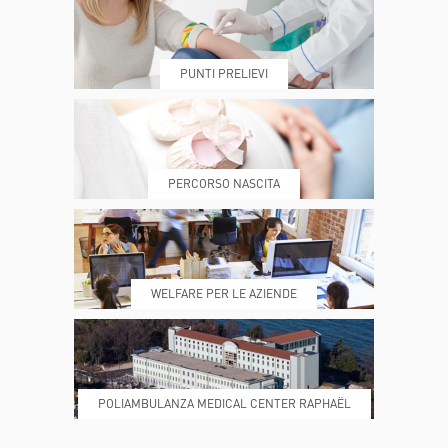
PUNTI PRELIEVI
PRENOTA
MY POLI
PERCORSO NASCITA
REFERTI
REPARTI
WELFARE PER LE AZIENDE
POLIAMBULANZA MEDICAL CENTER RAPHAËL
DONA ORA
MAGAZINE