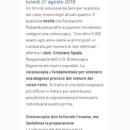
lunedì 27 agosto 2018
Un litro di soluzione da bere per la pulizia
del colon invece degli attuali quattro. È
questa la
novità
che Fondazione
Poliambulanza offre ai pazienti che devono
svolgere una colonscopia. “Con oltre 5.000
esami ogni anno siamo ai primi posti in
Lombardia per numero di test effettuati -
afferma il
dott. Cristiano Spada
,
Responsabile dell’U.O. Endoscopia
Digestiva del nostro ospedale. La
colonscopia
è
fondamentale per ottenere
una diagnosi precoce del tumore del
colon-retto
. Si tratta di una delle neoplasie
più diffuse in Italia e per avere buone
possibilità di sopravvivenza è necessario
individuarla quanto prima.
Colonscopia: ben tollerato l’esame, ma
fastidiosa la preparazione
La riduzione del dosaggio per la