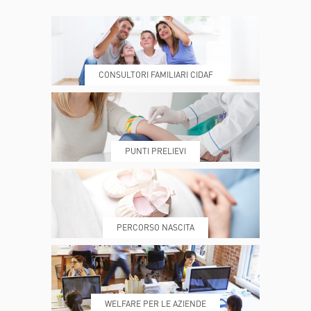
CONTATTI
ORARI
CONSULTORI FAMILIARI CIDAF
DOVE SIAMO
ESAMI E VISITE
PUNTI PRELIEVI
PRENOTA
MY POLI
PERCORSO NASCITA
REFERTI
REPARTI
WELFARE PER LE AZIENDE