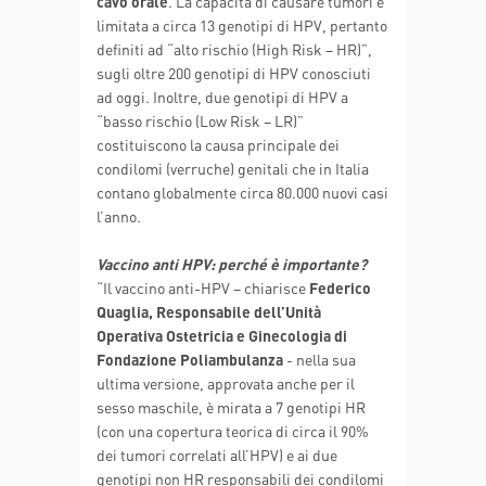
cavo orale
. La capacità di causare tumori è
limitata a circa 13 genotipi di HPV, pertanto
definiti ad “alto rischio (High Risk – HR)”,
sugli oltre 200 genotipi di HPV conosciuti
ad oggi. Inoltre, due genotipi di HPV a
“basso rischio (Low Risk – LR)”
costituiscono la causa principale dei
condilomi (verruche) genitali che in Italia
contano globalmente circa 80.000 nuovi casi
l’anno.
Vaccino anti HPV: perché è importante?
“Il vaccino anti-HPV – chiarisce
Federico
Quaglia, Responsabile dell’Unità
Operativa Ostetricia e Ginecologia di
Fondazione Poliambulanza
- nella sua
ultima versione, approvata anche per il
sesso maschile, è mirata a 7 genotipi HR
(con una copertura teorica di circa il 90%
dei tumori correlati all’HPV) e ai due
genotipi non HR responsabili dei condilomi