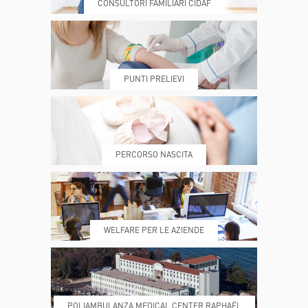
CONSULTORI FAMILIARI CIDAF
DOVE SIAMO
ESAMI E VISITE
PUNTI PRELIEVI
PRENOTA
MY POLI
PERCORSO NASCITA
REFERTI
REPARTI
WELFARE PER LE AZIENDE
POLIAMBULANZA MEDICAL CENTER RAPHAËL
DONA ORA
MAGAZINE