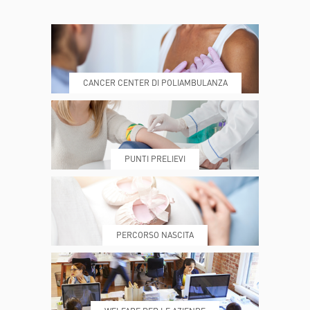
CONTATTI
ORARI
CANCER CENTER DI POLIAMBULANZA
DOVE SIAMO
ESAMI E VISITE
PUNTI PRELIEVI
PRENOTA
MY POLI
PERCORSO NASCITA
REFERTI
REPARTI