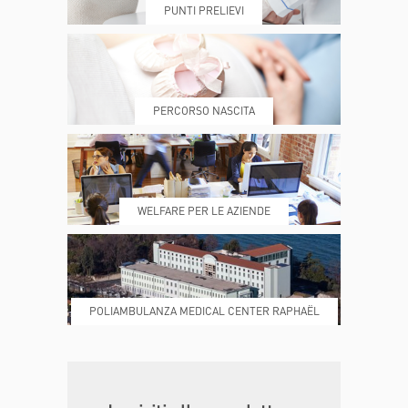
PUNTI PRELIEVI
PRENOTA
MY POLI
PERCORSO NASCITA
REFERTI
REPARTI
WELFARE PER LE AZIENDE
POLIAMBULANZA MEDICAL CENTER RAPHAËL
DONA ORA
MAGAZINE