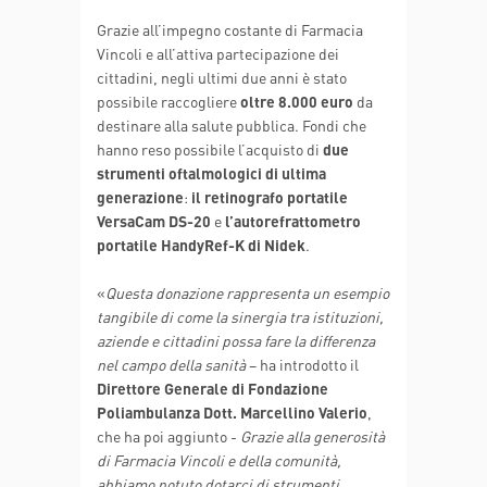
Grazie all’impegno costante di Farmacia
Vincoli e all’attiva partecipazione dei
cittadini, negli ultimi due anni è stato
possibile raccogliere
oltre 8.000 euro
da
destinare alla salute pubblica. Fondi che
hanno reso possibile l’acquisto di
due
strumenti oftalmologici di ultima
generazione
:
il retinografo portatile
VersaCam DS-20
e
l’autorefrattometro
portatile HandyRef-K di Nidek
.
«
Questa donazione rappresenta un esempio
tangibile di come la sinergia tra istituzioni,
aziende e cittadini possa fare la differenza
nel campo della sanità
– ha introdotto il
Direttore Generale di Fondazione
Poliambulanza Dott. Marcellino Valerio
,
che ha poi aggiunto -
Grazie alla generosità
di Farmacia Vincoli e della comunità,
abbiamo potuto dotarci di strumenti