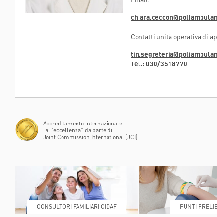
POLIAMBULANZ
chiara.ceccon@poliambulan
CENTER RAPHA
Contatti unità operativa di a
tin.segreteria@poliambulan
Tel.: 030/3518770
Accreditamento internazionale
“all’eccellenza” da parte di
Joint Commission International (JCI)
CONSULTORI FAMILIARI CIDAF
PUNTI PRELIE