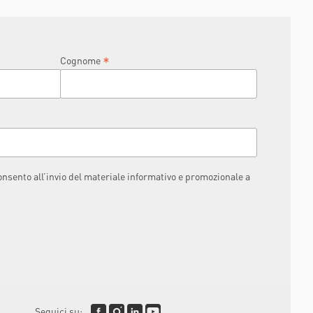
RAPHAËL
*
Cognome
consento all’invio del materiale informativo e promozionale a
Seguici su: