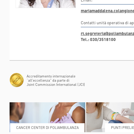
FLAMINIA
mariamaddalena.colangione
POLIAMBULANZA MEDI
RAPHAËL
Contatti unità operativa di a
rt.segreteria@poliambulanz
Tel.: 030/3518100
Accreditamento internazionale
“all’eccellenza” da parte di
Joint Commission International (JCI)
CANCER CENTER DI POLIAMBULANZA
PUNTI PRELIE