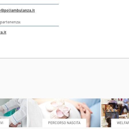
T
INDICAZIONI PER IL MEDICO PRESCRITTORE
@poliambulanza.it
CAL CENTER
E PER IL PAZIENTE
ppartenenza:
a.it
VI
PERCORSO NASCITA
WELFAR