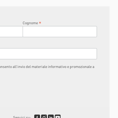
RAPHAËL
*
Cognome
consento all’invio del materiale informativo e promozionale a
Seguici su: