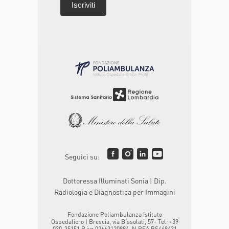
Seguici su:
Dottoressa Illuminati Sonia | Dip.
Radiologia e Diagnostica per Immagini
Fondazione Poliambulanza Istituto
Ospedaliero | Brescia, via Bissolati, 57- Tel. +39
030-35151 P.iva 02663120984, N.REA BS468431