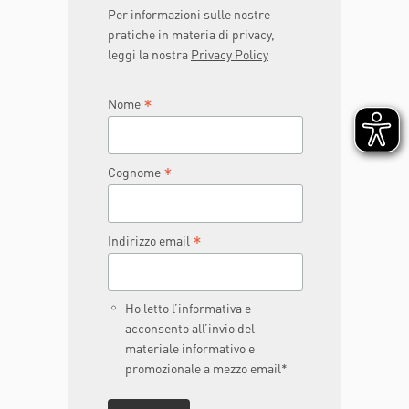
Per informazioni sulle nostre
Valentini, MD; S. Illuminati, MD; F. M.
pratiche in materia di privacy,
Vecchio, MD; G. Rizzo, MD; M. A.
leggi la nostra
Privacy Policy
Gambacorta , MD; C. Coco, MD; A.
Crucitti, MD; R. Persiani, MD; L. Sofo,
MD: “Diffusion-weighted MR imaging
*
Nome
in monitoring rectal cancer response
to neoadjuvant chemoradiotherapy”,
accettato nel luglio 2011 per la
*
Cognome
pubblicazione su “International
Journal of Radiation Oncology, Biology,
Physics”.
*
Indirizzo email
Ho letto l’informativa e
acconsento all’invio del
materiale informativo e
promozionale a mezzo email*