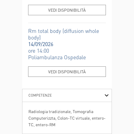
VEDI DISPONIBILITÀ
Rm total body (diffusion whole
body)
14/09/2026
ore 14:00
Poliambulanza Ospedale
VEDI DISPONIBILITÀ
COMPETENZE
ESPERIENZE PROFESSIONALI
ISTRUZIONE E FORMAZIONE
PUBBLICAZIONI
RICERCA
Radiologia tradizionale, Tomografia
Computerizzta, Colon-TC virtuale, entero-
TC, entero-RM