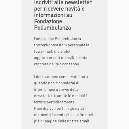
Iscriviti alla newsletter
paediatric liver transplantation :
per ricevere novità e
findings in split liver transplantation”;
informazioni su
in qualità di Co-Autore della
Fondazione
Comunicazione Orale B-732,
Poliambulanza
nell’ambito della Sessione Scientifica
“Pediatric” SS1612, ECR 2011, Vienna.
Fondazione Poliambulanza
C. Lo Zupone, MD; L. Monti, MD; J. De
tratterà come dato personale la
Ville De Goyet, MD; F. Gennari, MD; A.
tua e-mail, inviandoti
Bertocchini, MD; F. D’Argento, MD; S.
aggiornamenti mensili, previa
Illuminati, MD; R. Russo, MD; P. Tomà,
raccolta del tuo consenso.
MD “Colour- Doppler Ultrasonography
(CDU) Assessment in Children
I dati saranno conservati fino a
Benefiting From Meso-Rex Bypass
quando non richiederai di
(MRB) For Extra-Hepatic Portal Vein
interrompere l’invio della
Thrombosis (EPVT)” in qualità di Co-
newsletter tramite le modalità
Autore della Comunicazione Orale B-
fornite periodicamente.
734, nell’ambito della Sessione
Puoi disiscriverti in qualsiasi
Scientifica “Pediatric” SS1612, ECR
momento facendo clic sul link nel
2011, Vienna.
piè di pagina delle nostre email.
B. Barbaro, MD; R. Vitale, MD; V.