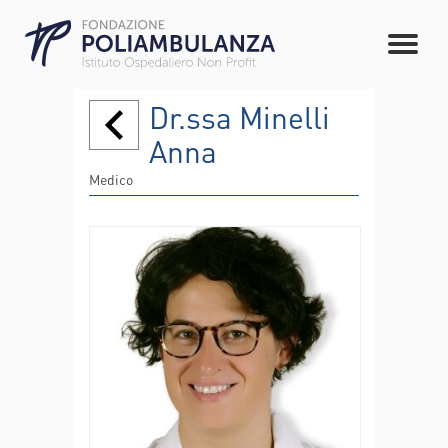
Dr.ssa Minelli
Anna
Medico