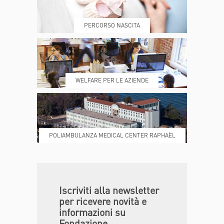
PRENOTA
MY POLI
PERCORSO NASCITA
REFERTI
REPARTI
WELFARE PER LE AZIENDE
POLIAMBULANZA MEDICAL CENTER RAPHAËL
DONA ORA
MAGAZINE
Iscriviti alla newsletter
per ricevere novità e
informazioni su
Fondazione