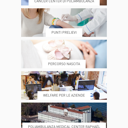
CANCER CENTER DI POLIAMBULANZA
DOVE SIAMO
ESAMI E VISITE
PUNTI PRELIEVI
PRENOTA
MY POLI
PERCORSO NASCITA
REFERTI
REPARTI
WELFARE PER LE AZIENDE
POLIAMBULANZA MEDICAL CENTER RAPHAËL
DONA ORA
MAGAZINE