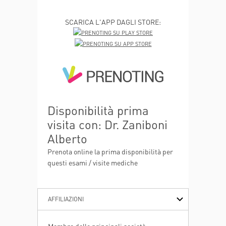
SCARICA L'APP DAGLI STORE:
Disponibilità prima
visita con: Dr. Zaniboni
Alberto
Prenota online la prima disponibilità per
questi esami / visite mediche
AFFILIAZIONI
ESPERIENZE PROFESSIONALI
ISTRUZIONE E FORMAZIONE
PUBBLICAZIONI
RICERCA
Membro delle principali società