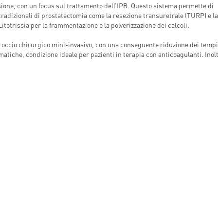
ssione, con un focus sul trattamento dell’IPB. Questo sistema permette di
INDICAZIONI PER IL MEDICO
A MEDICAL
tradizionali di prostatectomia come la resezione transuretrale (TURP) e la
PRESCRITTORE
ËL
itotrissia per la frammentazione e la polverizzazione dei calcoli.
E PER IL PAZIENTE
approccio chirurgico mini-invasivo, con una conseguente riduzione dei tempi
tiche, condizione ideale per pazienti in terapia con anticoagulanti. Inolt