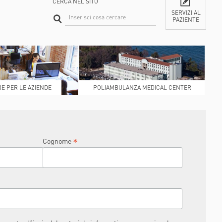
CERCA NEL SITO
SERVIZI AL
PAZIENTE
CONTATTI
E PER LE AZIENDE
POLIAMBULANZA MEDICAL CENTER
RAPHAËL
*
Cognome