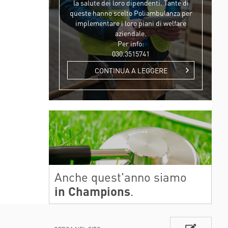
la salute dei loro dipendenti. Tante di
queste hanno scelto Poliambulanza per
implementare i loro piani di welfare
aziendale.
Per info:
030.3515741
CONTINUA A LEGGERE
Anche quest'anno siamo
in Champions
.