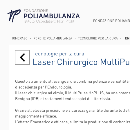
FONDAZIONE POLIAM
HOMEPAGE
›
PERCHÉ POLIAMBULANZA
›
TECNOLOGIE PER LA CURA
›
EN
CHI SIAMO
AREA GASTROEN
ANATOMIA PATOL
DIREZIONE SOCI
Tecnologie per la cura
SMART HOSPITA
AREA ONCOLOGI
ANESTESIA E TER
PUNTI PRELIEV
Laser Chirurgico MultiP
SUCCEDE IN UN 
AREA ORTOPEDI
CARDIOCHIRURGI
CURE DOMICILI
STRUTTURA ED 
AREA CARDIOVA
CARDIOLOGIA
DIMISSIONI PR
Questo strumento all'avanguardia combina potenza e versatilità 
PERCORSO NASC
CHIRURGIA GENE
AREE E U.O.
SERVIZI DIURNI
d'eccellenza per l'Endourologia.
ROBOTICA
RIABILITAZIONE
STRUTTURA OR
Il laser chirurgico ad olmio, il MultiPulse HoPLUS, ha una potenza
CHIRURGIA VASC
CONSULTORI FA
Benigna (IPB) e trattamenti endoscopici di Litotrissia.
WELFARE PER LE
ENDOSCOPIA DIG
AMBULATORI IN
Grazie all’elevata precisione e sicurezza garantite durante tutte l
LABORATORIO AN
AMBULATORI ES
maggiormente efficace.
L’effetto Emostatico è efficace, e limita la produzione di carboniz
POLIAMBULANZ
CENTER FLAMI