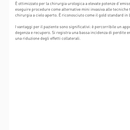
È ottimizzato per la chirurgia urologica a elevate potenze d’emi
POLIAMBULANZ
eseguire procedure come alternative mini invasiva alle tecniche 
CENTER RAPHA
chirurgia a cielo aperto. È riconosciuto come il gold standard in L
I vantaggi per il paziente sono significativi: è percorribile un 
degenza e recupero. Si registra una bassa incidenza di perdite ema
una riduzione degli effetti collaterali.