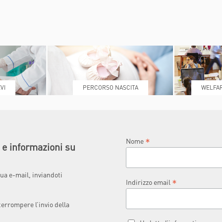
VI
PERCORSO NASCITA
WELFAR
*
Nome
à e informazioni su
ua e-mail, inviandoti
*
Indirizzo email
terrompere l’invio della