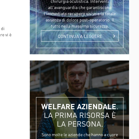
chirurgia oculistica. Interventi
HORIZON 2020 - DR-BOB
TESSUTI
all'avanguardia che garantiscono
HORIZON 2020 - HIPGEN
l'immediato recupero visivo e la totale
assenza di dolore post-operatorio. Il
HORIZON 2020 - SPRINT
tutto nella massima sicurezza.
 di
LIFESAVER
re vi è
CONTINUA A LEGGERE
WELFARE AZIENDALE
.
LA PRIMA RISORSA È
LA PERSONA.
Sono molte le aziende che hanno a cuore